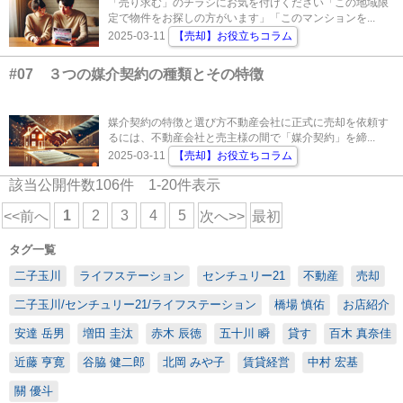
「売り求む」のチラシにお気を付けください「この地域限
定で物件をお探しの方がいます」「このマンションを...
2025-03-11
【売却】お役立ちコラム
#07 ３つの媒介契約の種類とその特徴
媒介契約の特徴と選び方不動産会社に正式に売却を依頼す
るには、不動産会社と売主様の間で「媒介契約」を締...
2025-03-11
【売却】お役立ちコラム
該当公開件数
106
件
1-20
件表示
1
2
3
4
5
<<前へ
次へ>>
最初
タグ一覧
二子玉川
ライフステーション
センチュリー21
不動産
売却
二子玉川/センチュリー21/ライフステーション
橋場 慎佑
お店紹介
安達 岳男
増田 圭汰
赤木 辰徳
五十川 瞬
貸す
百木 真奈佳
近藤 亨寛
谷脇 健二郎
北岡 みや子
賃貸経営
中村 宏基
關 優斗