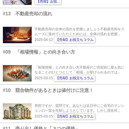
【売却】お役
...
#13 不動産売却の流れ
不動産売却の全体の流れを把握しましょう不動産売却をス
ムーズに進めていただくためには、全体の流れを把握...
2025-04-12
【売却】お役立ちコラム
#09 「相場情報」との向き合い方
「相場情報」との向き合い方不動産のご売却前に最も気に
なることのひとつとして「相場」が挙げられるのでは...
2025-03-15
【売却】お役立ちコラム
#10 競合物件があるときは値付けに注意！
突然ですが、質問です。あなたは近日中にご自宅のマンシ
ョンの一室を売却しようとしています。しかし現在同...
2025-03-15
【売却】お役立ちコラム
#11 売り出し価格と「３つの価格」