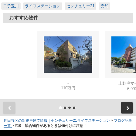
二子玉川
ライフステーション
センチュリー21
売却
おすすめ物件
-
上野毛マ
110万円
6,9
世田谷区の新築戸建て情報｜センチュリー21ライフステーション
>
ブログ記事
一覧
>
#10 競合物件があるときは値付けに注意！