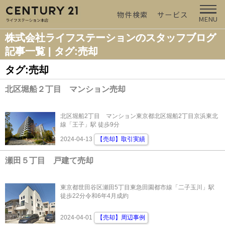
物件検索
サービス
MENU
株式会社ライフステーションのスタッフブログ
記事一覧 | タグ:売却
タグ:売却
北区堀船２丁目 マンション売却
北区堀船2丁目 マンション東京都北区堀船2丁目京浜東北
線「王子」駅 徒歩9分
2024-04-13
【売却】取引実績
瀬田５丁目 戸建て売却
東京都世田谷区瀬田5丁目東急田園都市線「二子玉川」駅
徒歩22分令和6年4月成約
2024-04-01
【売却】周辺事例