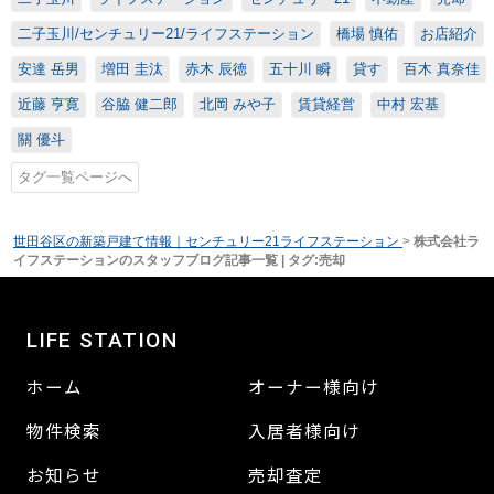
二子玉川/センチュリー21/ライフステーション
橋場 慎佑
お店紹介
安達 岳男
増田 圭汰
赤木 辰徳
五十川 瞬
貸す
百木 真奈佳
近藤 亨寛
谷脇 健二郎
北岡 みや子
賃貸経営
中村 宏基
關 優斗
タグ一覧ページへ
世田谷区の新築戸建て情報｜センチュリー21ライフステーション
>
株式会社ラ
イフステーションのスタッフブログ記事一覧 | タグ:売却
LIFE STATION
ホーム
オーナー様向け
物件検索
入居者様向け
お知らせ
売却査定