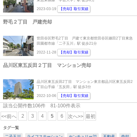
東急東横線「学芸大学」駅 徒歩8分
2023-03-19
【売却】取引実績
野毛２丁目 戸建売却
世田谷区野毛2丁目 戸建て東京都世田谷区鎌田2丁目東急
田園都市線「二子玉川」駅 徒歩21分
2022-11-28
【売却】取引実績
品川区東五反田２丁目 マンション売却
品川区東五反田2丁目 マンション東京都品川区東五反田2
丁目山手線「五反田」駅 徒歩3分
2022-10-06
【売却】取引実績
該当公開件数
106
件
81-100
件表示
2
3
4
5
6
<<前へ
次へ>>
最初
タグ一覧
二子玉川
ライフステーション
センチュリー21
不動産
売却