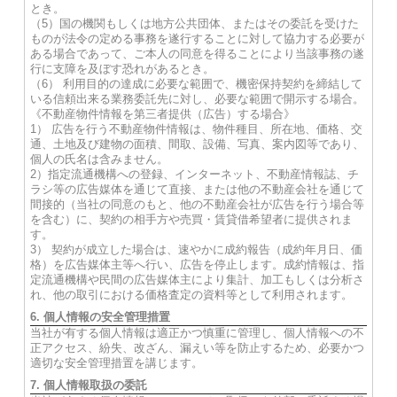
とき。
（5）国の機関もしくは地方公共団体、またはその委託を受けた
ものが法令の定める事務を遂行することに対して協力する必要が
ある場合であって、ご本人の同意を得ることにより当該事務の遂
行に支障を及ぼす恐れがあるとき。
（6） 利用目的の達成に必要な範囲で、機密保持契約を締結して
いる信頼出来る業務委託先に対し、必要な範囲で開示する場合。
《不動産物件情報を第三者提供（広告）する場合》
1） 広告を行う不動産物件情報は、物件種目、所在地、価格、交
通、土地及び建物の面積、間取、設備、写真、案内図等であり、
個人の氏名は含みません。
2）指定流通機構への登録、インターネット、不動産情報誌、チ
ラシ等の広告媒体を通じて直接、または他の不動産会社を通じて
間接的（当社の同意のもと、他の不動産会社が広告を行う場合等
を含む）に、契約の相手方や売買・賃貸借希望者に提供されま
す。
3） 契約が成立した場合は、速やかに成約報告（成約年月日、価
格）を広告媒体主等へ行い、広告を停止します。成約情報は、指
定流通機構や民間の広告媒体主により集計、加工もしくは分析さ
れ、他の取引における価格査定の資料等として利用されます。
6. 個人情報の安全管理措置
当社が有する個人情報は適正かつ慎重に管理し、個人情報への不
正アクセス、紛失、改ざん、漏えい等を防止するため、必要かつ
適切な安全管理措置を講じます。
7. 個人情報取扱の委託