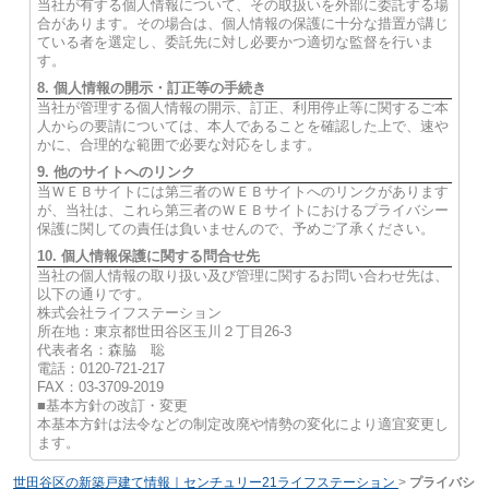
当社が有する個人情報について、その取扱いを外部に委託する場
合があります。その場合は、個人情報の保護に十分な措置が講じ
ている者を選定し、委託先に対し必要かつ適切な監督を行いま
す。
8. 個人情報の開示・訂正等の手続き
当社が管理する個人情報の開示、訂正、利用停止等に関するご本
人からの要請については、本人であることを確認した上で、速や
かに、合理的な範囲で必要な対応をします。
9. 他のサイトへのリンク
当ＷＥＢサイトには第三者のＷＥＢサイトへのリンクがあります
が、当社は、これら第三者のＷＥＢサイトにおけるプライバシー
保護に関しての責任は負いませんので、予めご了承ください。
10. 個人情報保護に関する問合せ先
当社の個人情報の取り扱い及び管理に関するお問い合わせ先は、
以下の通りです。
株式会社ライフステーション
所在地：東京都世田谷区玉川２丁目26-3
代表者名：森脇 聡
電話：0120-721-217
FAX：03-3709-2019
■基本方針の改訂・変更
本基本方針は法令などの制定改廃や情勢の変化により適宜変更し
ます。
世田谷区の新築戸建て情報｜センチュリー21ライフステーション
>
プライバシ