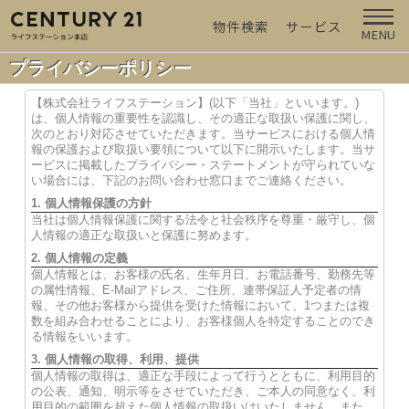
物件検索
サービス
MENU
プライバシーポリシー
【株式会社ライフステーション】(以下「当社」といいます。)
は、個人情報の重要性を認識し、その適正な取扱い保護に関し、
次のとおり対応させていただきます。当サービスにおける個人情
報の保護および取扱い要領について以下に開示いたします。当サ
ービスに掲載したプライバシー・ステートメントが守られていな
い場合には、下記のお問い合わせ窓口までご連絡ください。
1. 個人情報保護の方針
当社は個人情報保護に関する法令と社会秩序を尊重・厳守し、個
人情報の適正な取扱いと保護に努めます。
2. 個人情報の定義
個人情報とは、お客様の氏名、生年月日、お電話番号、勤務先等
の属性情報、E-Mailアドレス、ご住所、連帯保証人予定者の情
報、その他お客様から提供を受けた情報において、1つまたは複
数を組み合わせることにより、お客様個人を特定することのでき
る情報をいいます。
3. 個人情報の取得、利用、提供
個人情報の取得は、適正な手段によって行うとともに、利用目的
の公表、通知、明示等をさせていただき、ご本人の同意なく、利
用目的の範囲を超えた個人情報の取扱いはいたしません。また、