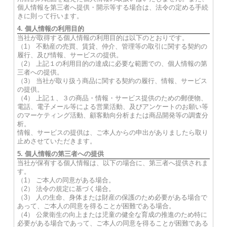
個人情報を第三者へ提供・開示等する場合は、法令の定める手続
きに則って行います。
4. 個人情報の利用目的
当社が取得する個人情報の利用目的は以下のとおりです。
（1） 不動産の売買、賃貸、仲介、管理等の取引に関する契約の
履行、及び情報、サービスの提供。
（2） 上記１の利用目的の達成に必要な範囲での、個人情報の第
三者への提供。
（3） 当社が取り扱う商品に関する契約の履行、情報、サービス
の提供。
（4） 上記１、３の商品・情報・サービス提供のための郵便物、
電話、電子メール等による営業活動、及びアンケートのお願い等
のマーケティング活動、顧客動向分析または商品開発等の調査分
析。
情報、サービスの提供は、ご本人からの申出がありましたら取り
止めさせていただきます。
5. 個人情報の第三者への提供
当社が保有する個人情報は、以下の場合に、第三者へ提供されま
す。
（1） ご本人の同意がある場合。
（2） 法令の規定に基づく場合。
（3） 人の生命、身体または財産の保護のため必要がある場合で
あって、ご本人の同意を得ることが困難である場合。
（4） 公衆衛生の向上または児童の健全な育成の推進のため特に
必要がある場合であって、ご本人の同意を得ることが困難である