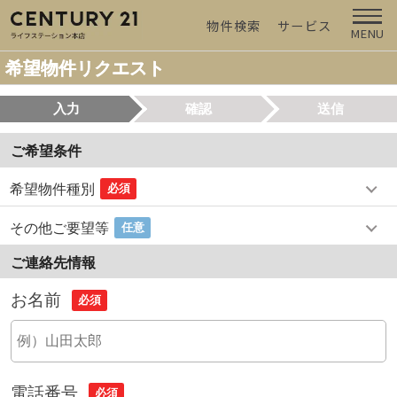
物件検索
サービス
MENU
希望物件リクエスト
入力
確認
送信
ご希望条件
希望物件種別
必須
その他ご要望等
任意
ご連絡先情報
お名前
必須
電話番号
必須