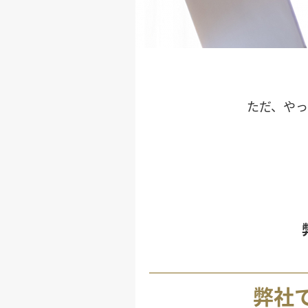
ただ、や
弊社