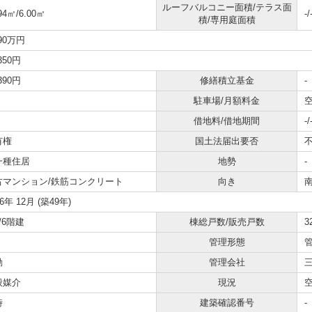
ルーフバルコニー面積/テラス面
94㎡/6.00㎡
-/
積/専用庭面積
990万円
,350円
,390円
修繕積立基金
-
駐車場/月額料金
空
借地料/借地期間
-/
有権
国土法届出要否
一種住居
地勢
-
古マンション/鉄筋コンクリート
向き
76年 12月 (築49年)
/6階建
棟総戸数/販売戸数
3
管理形態
勤
管理会社
般媒介
現況
時
建築確認番号
-