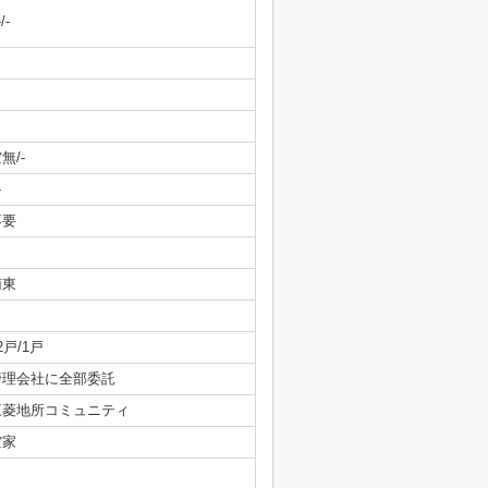
-/-
無/-
-
不要
南東
2戸/1戸
管理会社に全部委託
三菱地所コミュニティ
空家