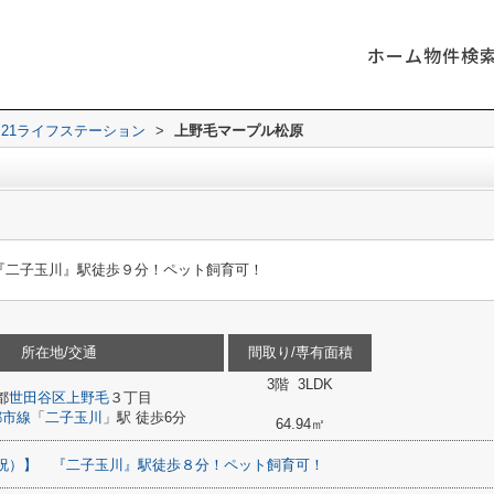
ホーム
物件検
21ライフステーション
>
上野毛マープル松原
『二子玉川』駅徒歩９分！ペット飼育可！
所在地/交通
間取り/専有面積
3階 3LDK
都
世田谷区
上野毛
３丁目
都市線
「
二子玉川
」駅 徒歩6分
64.94㎡
祝）】
『二子玉川』駅徒歩８分！ペット飼育可！