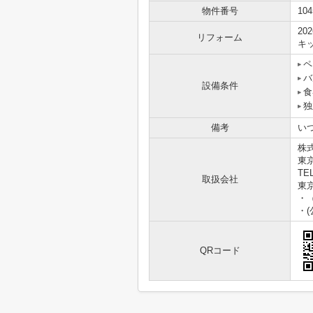
物件番号
104
20
リフォーム
キッ
ペ
バ
設備条件
食
独
備考
い
株
東京
TEL
取扱会社
東京
・
・
QRコード