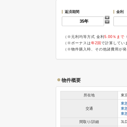
返済期間
金利
（※元利均等方式 金利
5.00％まで
（※ボーナスは
年2回
で計算してい
（※物件購入時、その他諸費用が発
物件概要
所在地
東
東
交通
東
東
間取り/詳細
3L