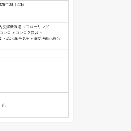
026年08月22日
内洗濯機置場
フローリング
コンロ
コンロ２口以上
機
温水洗浄便座
洗髪洗面化粧台
ます。