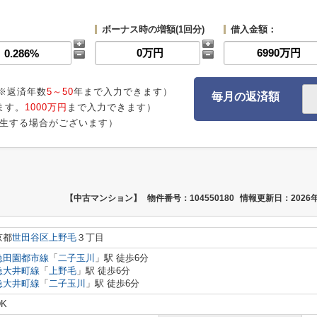
ボーナス時の増額(1回分)
借入金額：
※返済年数
5～50
年まで入力できます）
毎月の返済額
ます。
1000万円
まで入力できます）
生する場合がございます）
【中古マンション】
物件番号：104550180
情報更新日：2026年
京都
世田谷区
上野毛
３丁目
急田園都市線
「
二子玉川
」駅 徒歩6分
急大井町線
「
上野毛
」駅 徒歩6分
急大井町線
「
二子玉川
」駅 徒歩6分
DK