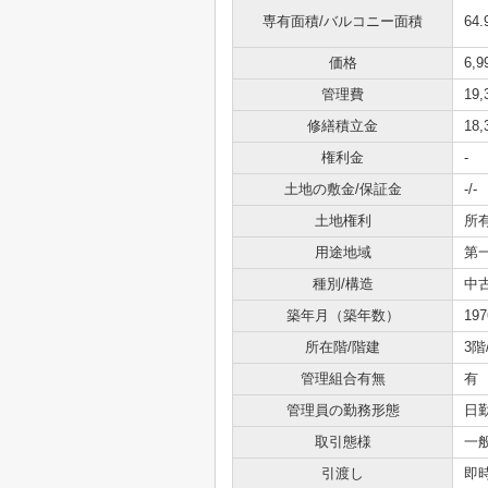
専有面積/バルコニー面積
64.
価格
6,
管理費
19
修繕積立金
18
権利金
-
土地の敷金/保証金
-/-
土地権利
所
用途地域
第
種別/構造
中
築年月（築年数）
19
所在階/階建
3階
管理組合有無
有
管理員の勤務形態
日
取引態様
一
引渡し
即