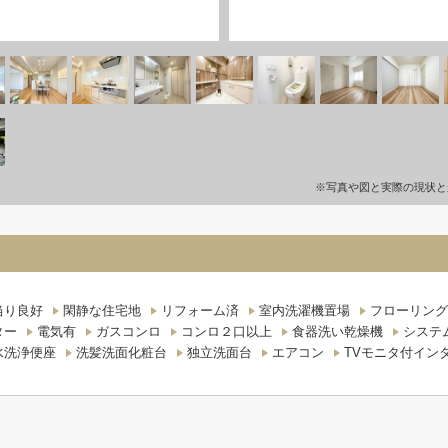
※写真や図と実際の現状と
当り良好
閑静な住宅地
リフォーム済
室内洗濯機置場
フローリング
ター
電気有
ガスコンロ
コンロ２口以上
食器洗い乾燥機
システ
水洗浄便座
洗髪洗面化粧台
独立洗面台
エアコン
TVモニタ付イン