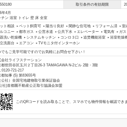
550180
取引条件の有効期限
2
26年4月
チン 浴室 トイレ 壁 床 全室
ット相談
ペット飼育可
陽当り良好
閑静な住宅地
リフォーム済
室
ルコニー
都市ガス
公営水道
公共下水
エレベーター
電気有
ガス
器洗い乾燥機
システムキッチン
コンロ３口
追焚機能浴室
浴室乾燥
立洗面台
エアコン
TVモニタ付インターホン
つでもご見学可能ですのでお気軽にお問合せ下さい！
式会社ライフステーション
都世田谷区玉川２丁目26-3 TAMAGAWA N-2ビル 2階・3階
:0120-721-217
都知事 (5) 第83655号
（公社）全国宅地建物取引業保証協会
(公社)首都圏不動産公正取引協議会加盟
このQRコードを読み取ることで、スマホでも物件情報を確認でき