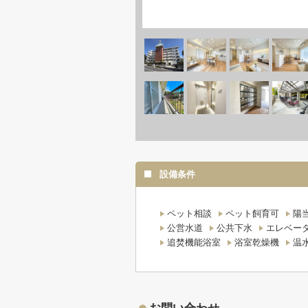
設備条件
ペット相談
ペット飼育可
陽
公営水道
公共下水
エレベー
追焚機能浴室
浴室乾燥機
温