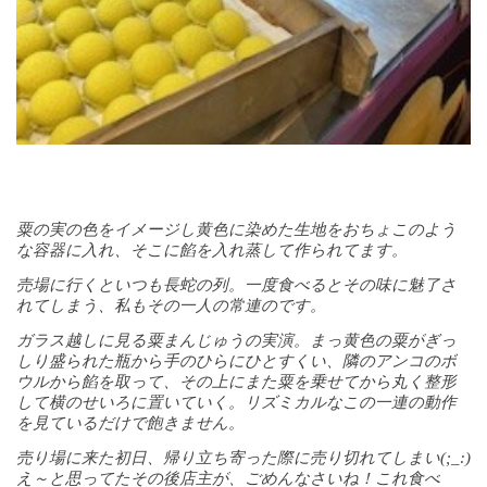
粟の実の色をイメージし黄色に染めた生地をおちょこのよう
な容器に入れ、そこに餡を入れ蒸して作られてます。
売場に行くといつも長蛇の列。一度食べるとその味に魅了さ
れてしまう、私もその一人の常連のです。
ガラス越しに見る粟まんじゅうの実演。まっ黄色の粟がぎっ
しり盛られた瓶から手のひらにひとすくい、隣のアンコのボ
ウルから餡を取って、その上にまた粟を乗せてから丸く整形
して横のせいろに置いていく。リズミカルなこの一連の動作
を見ているだけで飽きません。
売り場に来た初日、帰り立ち寄った際に
売り切れてしまい
(;_:)
え～と思ってた
その後店主が、ごめんなさいね！これ食べ