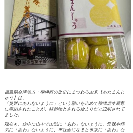
福島県会津地方・柳津町の歴史にまつわる由来【あわまんじ
ゅう】は、
「災難にあわないように」という願いを込めて柳津虚空蔵尊
に奉納されたことが、縁起物とされる始まりだと説明されて
ました。
現在も、旅中に山中で山賊に「あわ」ないように、怪我や病
気に「あわ」ないように、車社会になると事故に「あわ」な