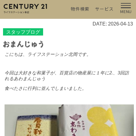
物件検索
サービス
MENU
DATE: 2026-04-13
スタッフブログ
おまんじゅう
こにちは、ライフステーション北岡です。
今回は大好きな和菓子が
、百貨店の物産展
に１年に
2.
、
3
回訪
れるあわまんじゅう
食べたさに行列に並んでしまいました。