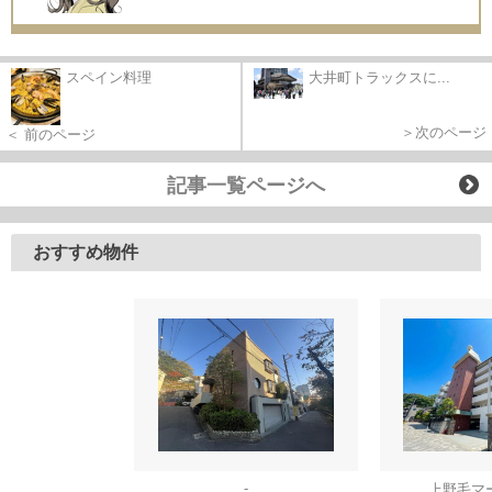
スペイン料理
大井町トラックスに...
＞次のページ
＜ 前のページ
記事一覧ページへ
おすすめ物件
-
上野毛マ