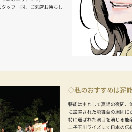
スタッフ一同、ご来店お待ちし
◇私のおすすめは薪
薪能は主として夏場の夜間、
に設置された能舞台の周囲に
特に選ばれた演目を演じる能
二子玉川ライズにて日本の伝