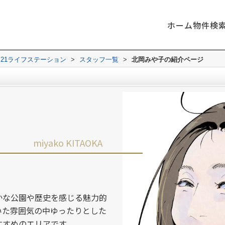
ホーム
物件検
21ライフステーション
>
スタッフ一覧
>
北岡みや子の紹介ページ
miyako KITAOKA
かな公園や歴史を感じる魅力的
いた雰囲気の中ゆったりとした
すすめのエリアです。