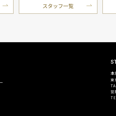
スタッフ一覧
S
本
東
ー
TA
営
TE