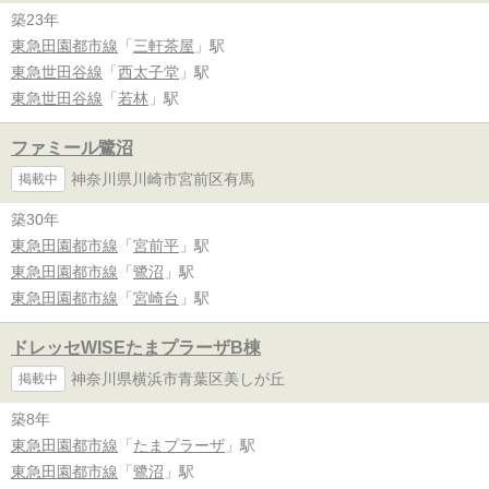
築23年
東急田園都市線
「
三軒茶屋
」駅
東急世田谷線
「
西太子堂
」駅
東急世田谷線
「
若林
」駅
ファミール鷺沼
神奈川県川崎市宮前区有馬
掲載中
築30年
東急田園都市線
「
宮前平
」駅
東急田園都市線
「
鷺沼
」駅
東急田園都市線
「
宮崎台
」駅
ドレッセWISEたまプラーザB棟
神奈川県横浜市青葉区美しが丘
掲載中
築8年
東急田園都市線
「
たまプラーザ
」駅
東急田園都市線
「
鷺沼
」駅