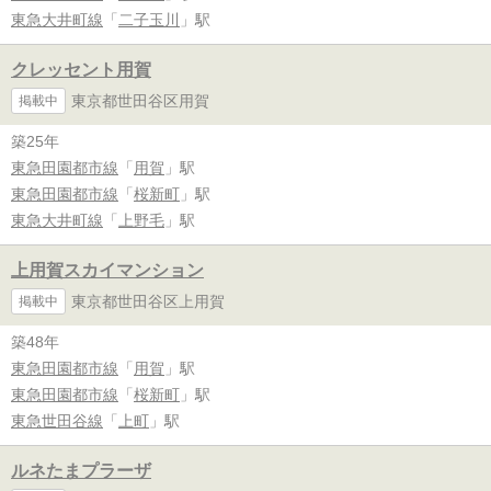
東急大井町線
「
二子玉川
」駅
クレッセント用賀
東京都世田谷区用賀
掲載中
築25年
東急田園都市線
「
用賀
」駅
東急田園都市線
「
桜新町
」駅
東急大井町線
「
上野毛
」駅
上用賀スカイマンション
東京都世田谷区上用賀
掲載中
築48年
東急田園都市線
「
用賀
」駅
東急田園都市線
「
桜新町
」駅
東急世田谷線
「
上町
」駅
ルネたまプラーザ