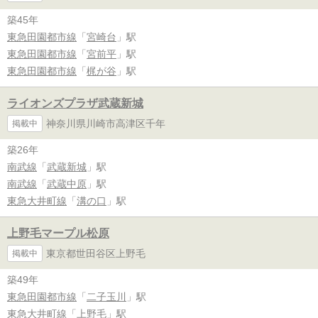
築45年
東急田園都市線
「
宮崎台
」駅
東急田園都市線
「
宮前平
」駅
東急田園都市線
「
梶が谷
」駅
ライオンズプラザ武蔵新城
神奈川県川崎市高津区千年
掲載中
築26年
南武線
「
武蔵新城
」駅
南武線
「
武蔵中原
」駅
東急大井町線
「
溝の口
」駅
上野毛マープル松原
東京都世田谷区上野毛
掲載中
築49年
東急田園都市線
「
二子玉川
」駅
東急大井町線
「
上野毛
」駅