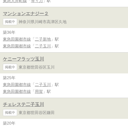
東急大井町線
「
等々力
」駅
マンションエナジー２
神奈川県川崎市高津区久地
掲載中
築36年
東急田園都市線
「
二子新地
」駅
東急田園都市線
「
二子玉川
」駅
ケニーフラッツ玉川
東京都世田谷区玉川
掲載中
築25年
東急田園都市線
「
二子玉川
」駅
東急田園都市線
「
用賀
」駅
チェレステ二子玉川
東京都世田谷区鎌田
掲載中
築20年