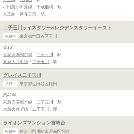
小田急小田原線
「
千歳船橋
」駅
京王線
「
芦花公園
」駅
二子玉川ライズタワー&レジデンスタワーイースト
東京都世田谷区玉川
掲載中
築16年
東急田園都市線
「
二子玉川
」駅
東急大井町線
「
二子玉川
」駅
グレイス二子玉川
東京都世田谷区鎌田
掲載中
築41年
東急田園都市線
「
二子玉川
」駅
東急大井町線
「
二子玉川
」駅
ライオンズマンション宮崎台
神奈川県川崎市宮前区宮崎
掲載中