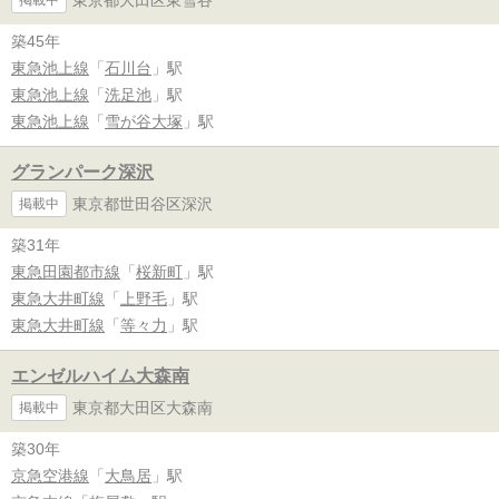
掲載中
築45年
東急池上線
「
石川台
」駅
東急池上線
「
洗足池
」駅
東急池上線
「
雪が谷大塚
」駅
グランパーク深沢
東京都世田谷区深沢
掲載中
築31年
東急田園都市線
「
桜新町
」駅
東急大井町線
「
上野毛
」駅
東急大井町線
「
等々力
」駅
エンゼルハイム大森南
東京都大田区大森南
掲載中
築30年
京急空港線
「
大鳥居
」駅