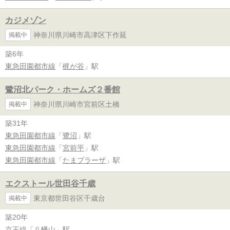
カジメゾン
神奈川県川崎市高津区下作延
掲載中
築6年
東急田園都市線
「
梶が谷
」駅
鷺沼北パーク・ホームズ２番館
神奈川県川崎市宮前区土橋
掲載中
築31年
東急田園都市線
「
鷺沼
」駅
東急田園都市線
「
宮前平
」駅
東急田園都市線
「
たまプラーザ
」駅
エクストール世田谷千歳
東京都世田谷区千歳台
掲載中
築20年
京王線
「
八幡山
」駅