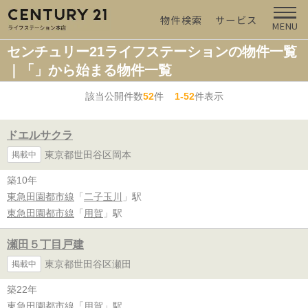
物件検索
サービス
MENU
センチュリー21ライフステーションの物件一覧
｜「」から始まる物件一覧
該当公開件数
52
件
1-52
件表示
ドエルサクラ
東京都世田谷区岡本
掲載中
築10年
東急田園都市線
「
二子玉川
」駅
東急田園都市線
「
用賀
」駅
瀬田５丁目戸建
東京都世田谷区瀬田
掲載中
築22年
東急田園都市線
「
用賀
」駅