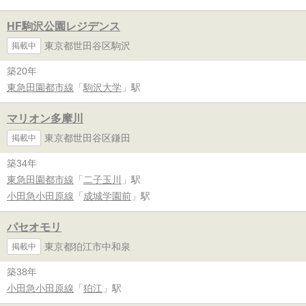
HF駒沢公園レジデンス
東京都世田谷区駒沢
掲載中
築20年
東急田園都市線
「
駒沢大学
」駅
マリオン多摩川
東京都世田谷区鎌田
掲載中
築34年
東急田園都市線
「
二子玉川
」駅
小田急小田原線
「
成城学園前
」駅
パセオモリ
東京都狛江市中和泉
掲載中
築38年
小田急小田原線
「
狛江
」駅