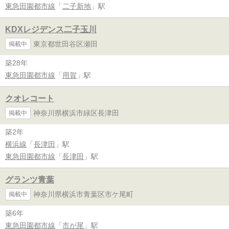
東急田園都市線
「
二子新地
」駅
KDXレジデンス二子玉川
東京都世田谷区瀬田
掲載中
築28年
東急田園都市線
「
用賀
」駅
クオレコート
神奈川県横浜市緑区長津田
掲載中
築2年
横浜線
「
長津田
」駅
東急田園都市線
「
長津田
」駅
グランツ青葉
神奈川県横浜市青葉区市ケ尾町
掲載中
築6年
東急田園都市線
「
市が尾
」駅