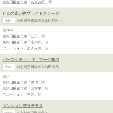
東急田園都市線
「
あざみ野
」駅
ヒルズ市が尾ブライトステージ
神奈川県横浜市青葉区荏田北
掲載中
築26年
東急田園都市線
「
江田
」駅
東急田園都市線
「
市が尾
」駅
ブルーライン
「
あざみ野
」駅
バースシティ・ザ・マーク鷺沼
神奈川県川崎市宮前区有馬
掲載中
築1年
東急田園都市線
「
鷺沼
」駅
東急田園都市線
「
宮前平
」駅
ブルーライン
「
中川
」駅
マンション雪谷テラス
東京都大田区東雪谷