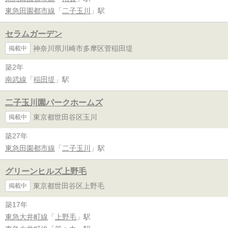
東急田園都市線
「
二子玉川
」駅
セラムガーデン
神奈川県川崎市多摩区菅稲田堤
掲載中
築2年
南武線
「
稲田堤
」駅
二子玉川園パークホームズ
東京都世田谷区玉川
掲載中
築27年
東急田園都市線
「
二子玉川
」駅
グリーンヒルズ上野毛
東京都世田谷区上野毛
掲載中
築17年
東急大井町線
「
上野毛
」駅