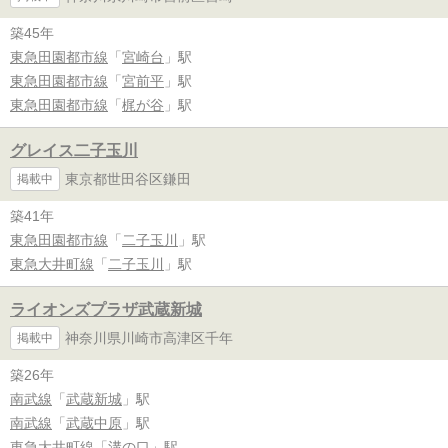
築45年
東急田園都市線
「
宮崎台
」駅
東急田園都市線
「
宮前平
」駅
東急田園都市線
「
梶が谷
」駅
グレイス二子玉川
東京都世田谷区鎌田
掲載中
築41年
東急田園都市線
「
二子玉川
」駅
東急大井町線
「
二子玉川
」駅
ライオンズプラザ武蔵新城
神奈川県川崎市高津区千年
掲載中
築26年
南武線
「
武蔵新城
」駅
南武線
「
武蔵中原
」駅
東急大井町線
「
溝の口
」駅