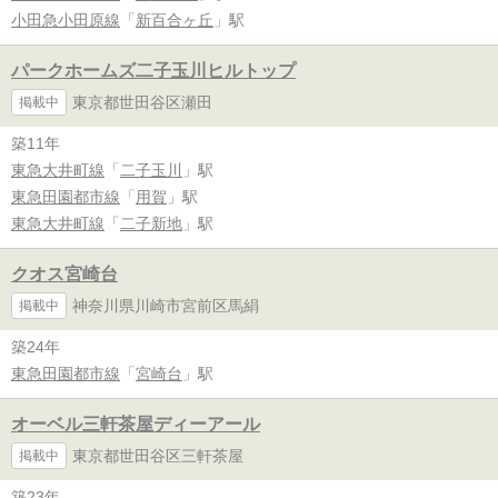
小田急小田原線
「
新百合ヶ丘
」駅
パークホームズ二子玉川ヒルトップ
東京都世田谷区瀬田
掲載中
築11年
東急大井町線
「
二子玉川
」駅
東急田園都市線
「
用賀
」駅
東急大井町線
「
二子新地
」駅
クオス宮崎台
神奈川県川崎市宮前区馬絹
掲載中
築24年
東急田園都市線
「
宮崎台
」駅
オーベル三軒茶屋ディーアール
東京都世田谷区三軒茶屋
掲載中
築23年