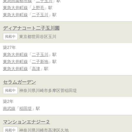
東急田園都市線
「
二子玉川
」駅
東急大井町線
「
上野毛
」駅
東急大井町線
「
二子玉川
」駅
ディアナコート二子玉川園
東京都世田谷区玉川
掲載中
築27年
東急大井町線
「
二子玉川
」駅
東急大井町線
「
二子新地
」駅
東急大井町線
「
高津
」駅
セラムガーデン
神奈川県川崎市多摩区菅稲田堤
掲載中
築2年
南武線
「
稲田堤
」駅
マンションエナジー２
神奈川県川崎市高津区久地
掲載中