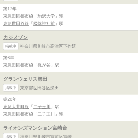
築17年
東急田園都市線
「
駒沢大学
」駅
東急世田谷線
「
松陰神社前
」駅
カジメゾン
神奈川県川崎市高津区下作延
掲載中
築6年
東急田園都市線
「
梶が谷
」駅
グランウェリス瀬田
東京都世田谷区瀬田
掲載中
築20年
東急大井町線
「
二子玉川
」駅
東急田園都市線
「
二子玉川
」駅
ライオンズマンション宮崎台
神奈川県川崎市宮前区宮崎
掲載中