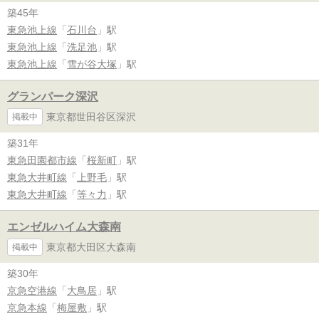
築45年
東急池上線
「
石川台
」駅
東急池上線
「
洗足池
」駅
東急池上線
「
雪が谷大塚
」駅
グランパーク深沢
東京都世田谷区深沢
掲載中
築31年
東急田園都市線
「
桜新町
」駅
東急大井町線
「
上野毛
」駅
東急大井町線
「
等々力
」駅
エンゼルハイム大森南
東京都大田区大森南
掲載中
築30年
京急空港線
「
大鳥居
」駅
京急本線
「
梅屋敷
」駅