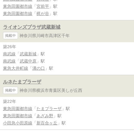
東急田園都市線
「
宮前平
」駅
東急田園都市線
「
梶が谷
」駅
ライオンズプラザ武蔵新城
神奈川県川崎市高津区千年
掲載中
築26年
南武線
「
武蔵新城
」駅
南武線
「
武蔵中原
」駅
東急大井町線
「
溝の口
」駅
ルネたまプラーザ
神奈川県横浜市青葉区美しが丘西
掲載中
築22年
東急田園都市線
「
たまプラーザ
」駅
東急田園都市線
「
あざみ野
」駅
小田急小田原線
「
新百合ヶ丘
」駅