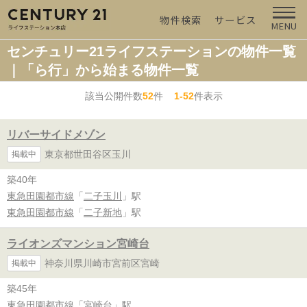
物件検索
サービス
MENU
センチュリー21ライフステーションの物件一覧
｜「ら行」から始まる物件一覧
該当公開件数
52
件
1-52
件表示
リバーサイドメゾン
東京都世田谷区玉川
掲載中
築40年
東急田園都市線
「
二子玉川
」駅
東急田園都市線
「
二子新地
」駅
ライオンズマンション宮崎台
神奈川県川崎市宮前区宮崎
掲載中
築45年
東急田園都市線
「
宮崎台
」駅