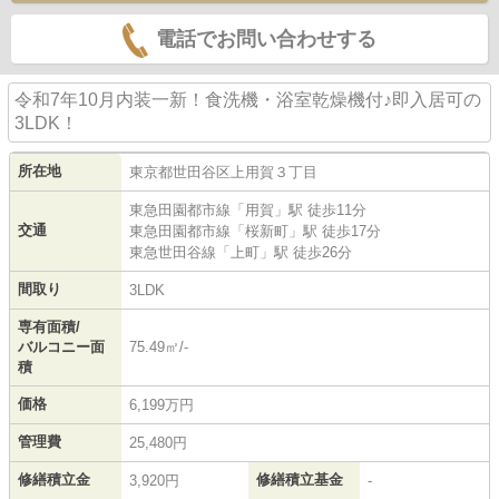
電話でお問い合わせする
令和7年10月内装一新！食洗機・浴室乾燥機付♪即入居可の
3LDK！
所在地
東京都
世田谷区
上用賀
３丁目
東急田園都市線
「
用賀
」駅 徒歩11分
交通
東急田園都市線
「
桜新町
」駅 徒歩17分
東急世田谷線
「
上町
」駅 徒歩26分
間取り
3LDK
専有面積/
バルコニー面
75.49㎡/-
積
価格
6,199万円
管理費
25,480円
修繕積立金
修繕積立基金
3,920円
-