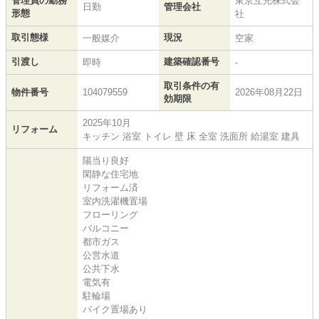
管理員の勤務
東京互光株式会
日勤
管理会社
形態
社
取引態様
現況
一般媒介
空家
引渡し
建築確認番号
即時
-
取引条件の有
物件番号
104079559
2026年08月22日
効期限
2025年10月
リフォーム
キッチン 浴室 トイレ 壁 床 全室 洗面所 給湯室 建具
陽当り良好
閑静な住宅地
リフォーム済
室内洗濯機置場
フローリング
バルコニー
都市ガス
公営水道
公共下水
電気有
駐輪場
バイク置場あり