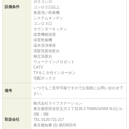
ガスコンロ
設備条件
コンロ２口以上
食器洗い乾燥機
システムキッチン
コンロ３口
カウンターキッチン
追焚機能浴室
浴室乾燥機
温水洗浄便座
洗髪洗面化粧台
独立洗面台
ウォークインクロゼット
CATV
TVモニタ付インターホン
宅配ボックス
いつでもご見学可能ですのでお気軽にお問い合わせ下
備考
さい。
株式会社ライフステーション
東京都世田谷区玉川２丁目26-3 TAMAGAWA N-2ビル
2階・3階
取扱会社
TEL:0120-721-217
東京都知事 (5) 第83655号