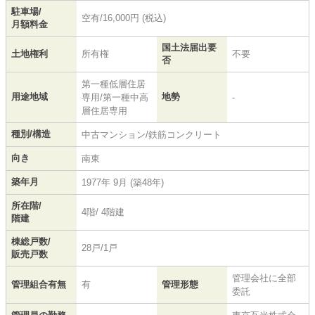
駐車場/
空有/16,000円 (税込)
月額料金
国土法届出要
土地権利
所有権
不要
否
第一種低層住居
用途地域
地勢
専用/第一種中高
-
層住居専用
種別/構造
中古マンション/鉄筋コンクリート
向き
南東
築年月
1977年 9月 (築48年)
所在階/
4階/ 4階建
階建
棟総戸数/
28戸/1戸
販売戸数
管理会社に全部
管理組合有無
有
管理形態
委託