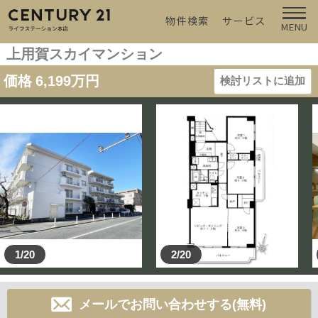
物件検索
サービス
MENU
上用賀スカイマンション
価格
6,199
万円
検討リストに追加
1/20
2/20
メールでお問い合わせする(無料)