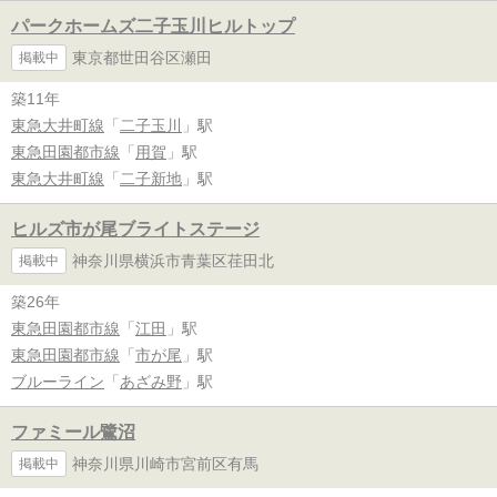
パークホームズ二子玉川ヒルトップ
東京都世田谷区瀬田
掲載中
築11年
東急大井町線
「
二子玉川
」駅
東急田園都市線
「
用賀
」駅
東急大井町線
「
二子新地
」駅
ヒルズ市が尾ブライトステージ
神奈川県横浜市青葉区荏田北
掲載中
築26年
東急田園都市線
「
江田
」駅
東急田園都市線
「
市が尾
」駅
ブルーライン
「
あざみ野
」駅
ファミール鷺沼
神奈川県川崎市宮前区有馬
掲載中