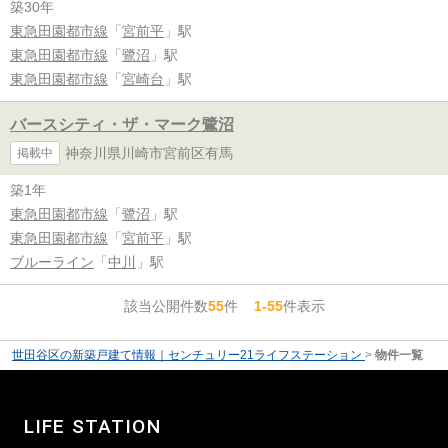
築30年
東急田園都市線
「
宮前平
」駅
東急田園都市線
「
鷺沼
」駅
東急田園都市線
「
宮崎台
」駅
バースシティ・ザ・マーク鷺沼
神奈川県川崎市宮前区有馬
掲載中
築1年
東急田園都市線
「
鷺沼
」駅
東急田園都市線
「
宮前平
」駅
ブルーライン
「
中川
」駅
該当公開件数
55
件
1-55
件表示
世田谷区の新築戸建て情報｜センチュリー21ライフステーション
>
物件一覧
LIFE STATION