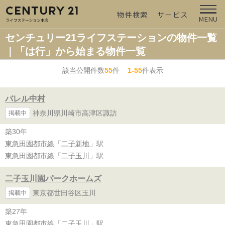
物件検索
サービス
MENU
センチュリー21ライフステーションの物件一覧
｜「は行」から始まる物件一覧
該当公開件数
55
件
1-55
件表示
バレル中村
神奈川県川崎市高津区諏訪
掲載中
築30年
東急田園都市線
「
二子新地
」駅
東急田園都市線
「
二子玉川
」駅
二子玉川園パークホームズ
東京都世田谷区玉川
掲載中
築27年
東急田園都市線
「
二子玉川
」駅