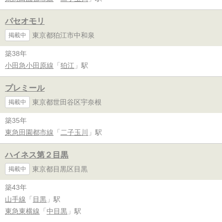
パセオモリ
東京都狛江市中和泉
掲載中
築38年
小田急小田原線
「
狛江
」駅
プレミール
東京都世田谷区宇奈根
掲載中
築35年
東急田園都市線
「
二子玉川
」駅
ハイネス第２目黒
東京都目黒区目黒
掲載中
築43年
山手線
「
目黒
」駅
東急東横線
「
中目黒
」駅