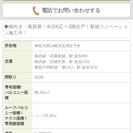
電話でお問い合わせする
◆南向き・角部屋！4LDK広々1階住戸！新規リノベーショ
ン施工中！
所在地
神奈川県
川崎市高津区
千年
南武線
「
武蔵新城
」駅 徒歩9分
交通
南武線
「
武蔵中原
」駅 徒歩21分
東急大井町線
「
溝の口
」駅 徒歩31分
間取り
3LDK
専有面積/
バルコニー面
86.53㎡/-
積
ルーフバルコ
ニー面積 /
- / - / 15.25㎡
テラス面積 /
専用庭面積