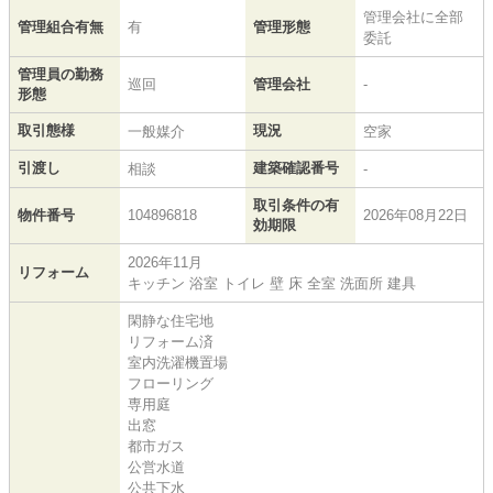
管理会社に全部
管理組合有無
有
管理形態
委託
管理員の勤務
巡回
管理会社
-
形態
取引態様
現況
一般媒介
空家
引渡し
建築確認番号
相談
-
取引条件の有
物件番号
104896818
2026年08月22日
効期限
2026年11月
リフォーム
キッチン 浴室 トイレ 壁 床 全室 洗面所 建具
閑静な住宅地
リフォーム済
室内洗濯機置場
フローリング
専用庭
出窓
都市ガス
公営水道
公共下水