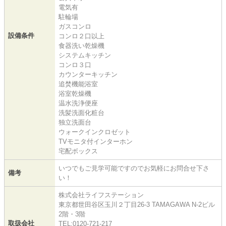
電気有
駐輪場
ガスコンロ
設備条件
コンロ２口以上
食器洗い乾燥機
システムキッチン
コンロ３口
カウンターキッチン
追焚機能浴室
浴室乾燥機
温水洗浄便座
洗髪洗面化粧台
独立洗面台
ウォークインクロゼット
TVモニタ付インターホン
宅配ボックス
いつでもご見学可能ですのでお気軽にお問合せ下さ
備考
い！
株式会社ライフステーション
東京都世田谷区玉川２丁目26-3 TAMAGAWA N-2ビル
2階・3階
取扱会社
TEL:0120-721-217