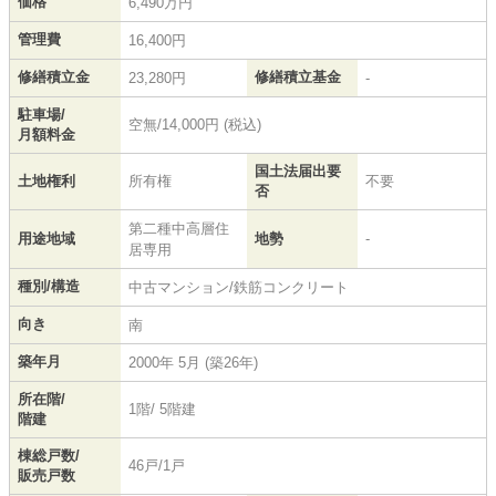
価格
6,490万円
管理費
16,400円
修繕積立金
修繕積立基金
23,280円
-
駐車場/
空無/14,000円 (税込)
月額料金
国土法届出要
土地権利
所有権
不要
否
第二種中高層住
用途地域
地勢
-
居専用
種別/構造
中古マンション/鉄筋コンクリート
向き
南
築年月
2000年 5月 (築26年)
所在階/
1階/ 5階建
階建
棟総戸数/
46戸/1戸
販売戸数