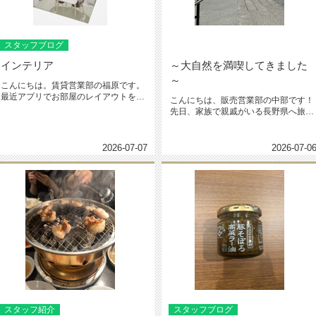
スタッフブログ
インテリア
～大自然を満喫してきました
～
こんにちは。賃貸営業部の福原です。
最近アプリでお部屋のレイアウトを考
こんにちは、販売営業部の中部です！
えるのにハマっています。LOWY...
先日、家族で親戚がいる長野県へ旅行
に行ってきました！ 1日目...
2026-07-07
2026-07-0
スタッフ紹介
スタッフブログ