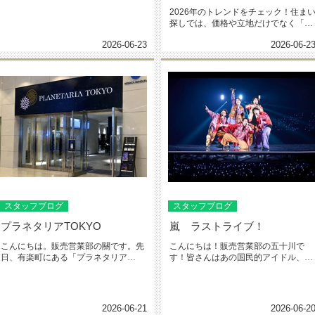
だけでなく「そこでどんな時間を過...
2026年のトレンドをチェック！住ま
探しでは、価格や立地だけでなく「ど
んな暮らし方をしたいか」によ...
2026-06-23
2026-06-2
スタッフブログ
スタッフブログ
プラネタリアTOKYO
嵐 ラストライブ！
こんにちは。販売営業部の關です。先
こんにちは！販売営業部の五十川で
日、有楽町にある「プラネタリア
す！皆さんはあの国民的アイドル、嵐
TOKYO」に行ってきました。「プラ...
のラストライブ見ましたか？私は、
会...
2026-06-21
2026-06-2