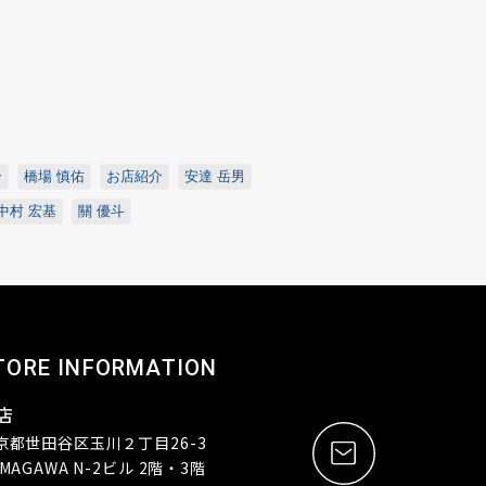
ン
橋場 慎佑
お店紹介
安達 岳男
中村 宏基
關 優斗
TORE INFORMATION
店
京都世田谷区玉川２丁目26-3
MAGAWA N-2ビル 2階・3階