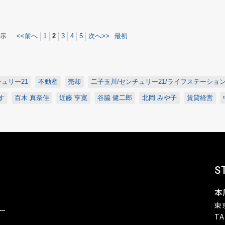
示
<<前へ
1
2
3
4
5
次へ>>
最初
ュリー21
不動産
売却
二子玉川/センチュリー21/ライフステーショ
す
百木 真奈佳
近藤 亨寛
谷脇 健二郎
北岡 みや子
賃貸経営
S
本
東
ー
TA