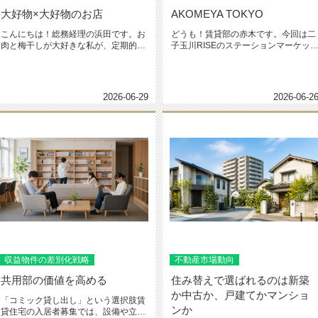
大好物×大好物のお店
AKOMEYA TOKYO
こんにちは！総務経理の浜田です。お
どうも！賃貸部の赤木です。今回は二
肉と梅干しが大好きな私が、定期的に
子玉川RISEのステーションマーケッ
通いたくなるお店があります。武蔵...
1Fに今年の4月にオープンし...
2026-06-29
2026-06-2
収益物件の差別化戦略
不動産市場動向
共用部の価値を高める
住み替えで選ばれるのは新築
か中古か、戸建てかマンショ
「コミック貸し出し」という選択肢賃
ンか
貸住宅の入居者募集では、設備や立地