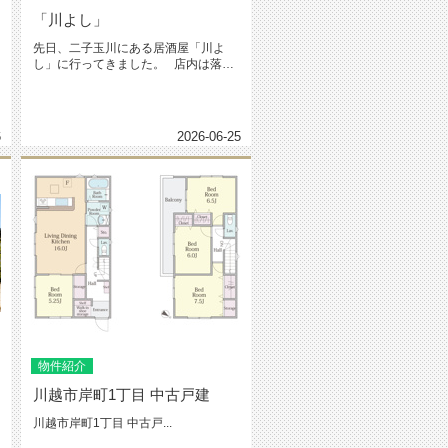
「川よし」
先日、二子玉川にある居酒屋「川よ
ト
し」に行ってきました。 店内は落ち
着いた雰囲気で、...
6
2026-06-25
物件紹介
川越市岸町1丁目 中古戸建
川越市岸町1丁目 中古戸...