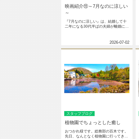
映画紹介⑪～7月なのに涼しい
～
『7月なのに涼しい』は、結婚して十
二年になる30代半ばの夫婦が離婚に至
るまでの約一か月を静かに描いた...
2026-07-02
スタッフブログ
植物園でちょっとした癒し
おつかれ様です。総務部の百木です。
先日、なんとなく植物園に行ってきま