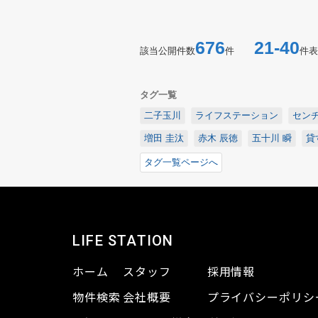
676
21-40
該当公開件数
件
件表
タグ一覧
二子玉川
ライフステーション
センチ
増田 圭汰
赤木 辰徳
五十川 瞬
貸
タグ一覧ページへ
LIFE STATION
ホーム
スタッフ
採用情報
物件検索
会社概要
プライバシーポリシ