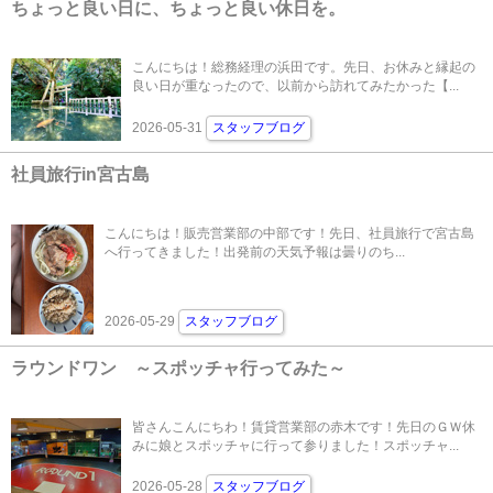
ちょっと良い日に、ちょっと良い休日を。
こんにちは！総務経理の浜田です。先日、お休みと縁起の
良い日が重なったので、以前から訪れてみたかった【...
2026-05-31
スタッフブログ
社員旅行in宮古島
こんにちは！販売営業部の中部です！先日、社員旅行で宮古島
へ行ってきました！出発前の天気予報は曇りのち...
2026-05-29
スタッフブログ
ラウンドワン ～スポッチャ行ってみた～
皆さんこんにちわ！賃貸営業部の赤木です！先日のＧＷ休
みに娘とスポッチャに行って参りました！スポッチャ...
2026-05-28
スタッフブログ