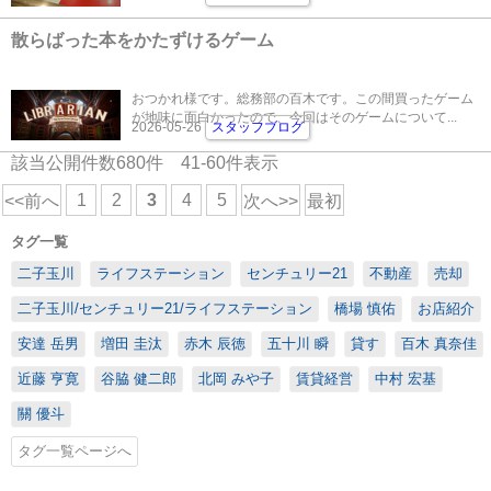
散らばった本をかたずけるゲーム
おつかれ様です。総務部の百木です。この間買ったゲーム
が地味に面白かったので、今回はそのゲームについて...
2026-05-26
スタッフブログ
該当公開件数
680
件
41-60
件表示
1
2
3
4
5
<<前へ
次へ>>
最初
タグ一覧
二子玉川
ライフステーション
センチュリー21
不動産
売却
二子玉川/センチュリー21/ライフステーション
橋場 慎佑
お店紹介
安達 岳男
増田 圭汰
赤木 辰徳
五十川 瞬
貸す
百木 真奈佳
近藤 亨寛
谷脇 健二郎
北岡 みや子
賃貸経営
中村 宏基
關 優斗
タグ一覧ページへ