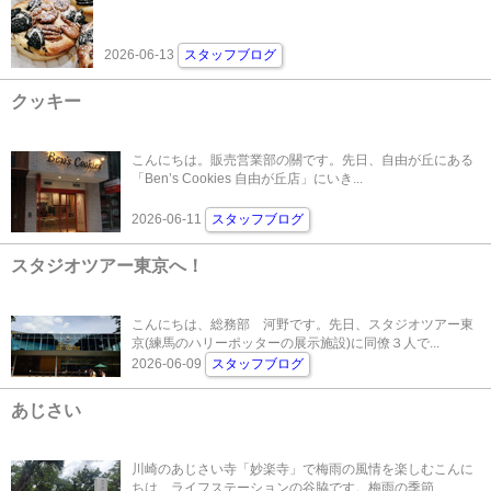
2026-06-13
スタッフブログ
クッキー
こんにちは。販売営業部の關です。先日、自由が丘にある
「Ben’s Cookies 自由が丘店」にいき...
2026-06-11
スタッフブログ
スタジオツアー東京へ！
こんにちは、総務部 河野です。先日、スタジオツアー東
京(練馬のハリーポッターの展示施設)に同僚３人で...
2026-06-09
スタッフブログ
あじさい
川崎のあじさい寺「妙楽寺」で梅雨の風情を楽しむこんに
ちは、ライフステーションの谷脇です。梅雨の季節、...