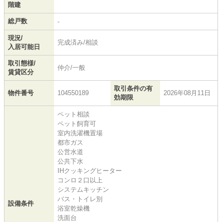
階建
総戸数
-
現況/
完成済み/相談
入居可能日
取引態様/
仲介/一般
賃貸区分
取引条件の有
物件番号
104550189
2026年08月11日
効期限
ペット相談
ペット飼育可
室内洗濯機置場
都市ガス
公営水道
公共下水
IHクッキングヒーター
コンロ２口以上
システムキッチン
バス・トイレ別
設備条件
浴室乾燥機
洗面台