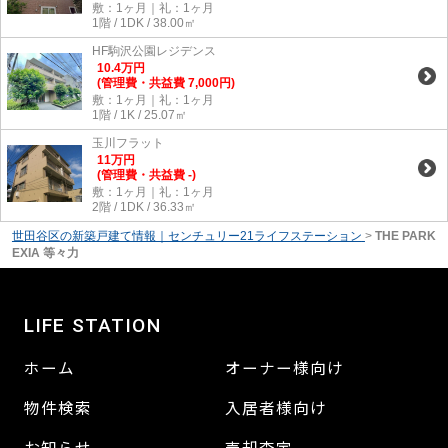
敷：1ヶ月｜礼：1ヶ月
1階 / 1DK / 38.00㎡
HF駒沢公園レジデンス
10.4
万
円
(管理費・共益費 7,000円)
敷：1ヶ月｜礼：1ヶ月
1階 / 1K / 25.07㎡
玉川フラット
11
万
円
(管理費・共益費 -)
敷：1ヶ月｜礼：1ヶ月
2階 / 1DK / 36.33㎡
世田谷区の新築戸建て情報｜センチュリー21ライフステーション
>
THE PARK
EXIA 等々力
LIFE STATION
ホーム
オーナー様向け
物件検索
入居者様向け
お知らせ
売却査定