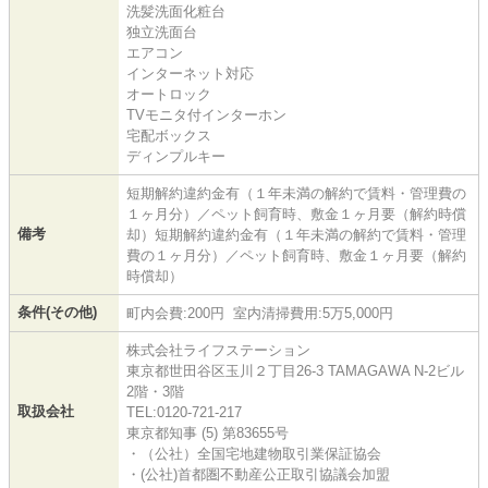
洗髪洗面化粧台
独立洗面台
エアコン
インターネット対応
オートロック
TVモニタ付インターホン
宅配ボックス
ディンプルキー
短期解約違約金有（１年未満の解約で賃料・管理費の
１ヶ月分）／ペット飼育時、敷金１ヶ月要（解約時償
備考
却）短期解約違約金有（１年未満の解約で賃料・管理
費の１ヶ月分）／ペット飼育時、敷金１ヶ月要（解約
時償却）
条件(その他)
町内会費:200円 室内清掃費用:5万5,000円
株式会社ライフステーション
東京都世田谷区玉川２丁目26-3 TAMAGAWA N-2ビル
2階・3階
取扱会社
TEL:0120-721-217
東京都知事 (5) 第83655号
・（公社）全国宅地建物取引業保証協会
・(公社)首都圏不動産公正取引協議会加盟