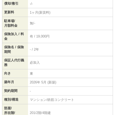
償却/敷引
-/-
更新料
1ヶ月(新賃料)
駐車場/
無/-
月額料金
保険加入 / 料
有 / 19,000円
金
保険名 / 保険
- / 2年
期間
保証人代行義
必加入
務
向き
東
築年月
2026年 5月 (新築)
契約期間
-
種別/構造
マンション/鉄筋コンクリート
部屋/
所在階/
201/2階/4階建