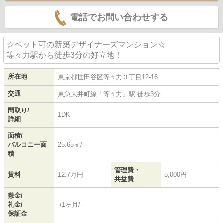
電話でお問い合わせする
☆ペット可の新築デザイナーズマンション☆
等々力駅から徒歩3分の好立地！
所在地
東京都
世田谷区
等々力
３丁目12-16
交通
東急大井町線
「
等々力
」駅 徒歩3分
間取り/
1DK
詳細
面積/
バルコニー面
25.65㎡/-
積
管理費・
賃料
12.7万円
5,000円
共益費
敷金/
礼金/
-/1ヶ月/-
保証金