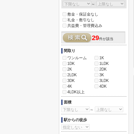
～
敷金・保証金なし
礼金・敷引なし
共益費・管理費込み
29
件が該当
間取り
ワンルーム
1K
1DK
1LDK
2K
2DK
2LDK
3K
3DK
3LDK
4K
4DK
4LDK以上
面積
～
駅からの徒歩