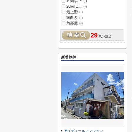
10階以上
(-)
20階以上
(-)
最上階
(-)
南向き
(-)
角部屋
(-)
29
件が該当
新着物件
アイディールマンション