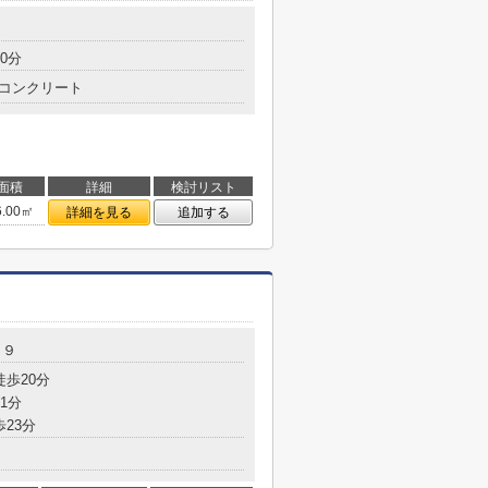
0分
コンクリート
面積
詳細
検討リスト
6.00㎡
詳細を見る
追加する
－９
徒歩20分
1分
歩23分