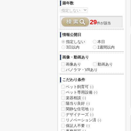
築年数
29
件が該当
情報公開日
指定しない
本日
3日以内
1週間以内
画像・動画あり
画像あり
動画あり
パノラマ・VRあり
こだわり条件
ペット飼育可
(-)
ペット専用設備
(-)
楽器相談
(-)
陽当り良好
(-)
閑静な住宅地
(-)
デザイナーズ
(-)
リノベーション済
(-)
保証人不要
(-)