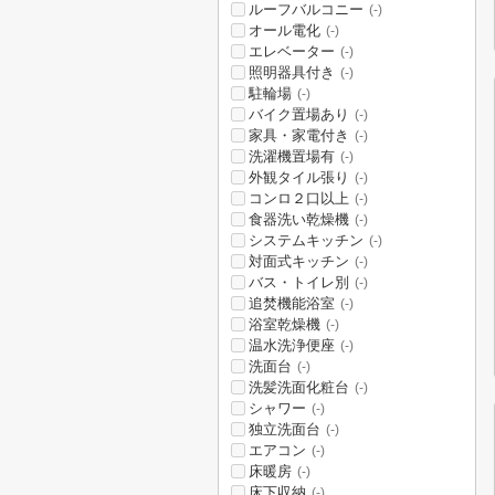
ルーフバルコニー
(-)
オール電化
(-)
エレベーター
(-)
照明器具付き
(-)
駐輪場
(-)
バイク置場あり
(-)
家具・家電付き
(-)
洗濯機置場有
(-)
外観タイル張り
(-)
コンロ２口以上
(-)
食器洗い乾燥機
(-)
システムキッチン
(-)
対面式キッチン
(-)
バス・トイレ別
(-)
追焚機能浴室
(-)
浴室乾燥機
(-)
温水洗浄便座
(-)
洗面台
(-)
洗髪洗面化粧台
(-)
シャワー
(-)
独立洗面台
(-)
エアコン
(-)
床暖房
(-)
床下収納
(-)