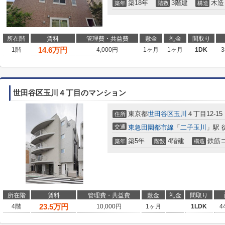
築18年
3階建
木造
築年
階数
構造
所在階
賃料
管理費・共益費
敷金
礼金
間取り
14.6
万円
1階
4,000円
1ヶ月
1ヶ月
1DK
3
世田谷区玉川４丁目のマンション
東京都
世田谷区
玉川
４丁目12-15
住所
交通
東急田園都市線
「
二子玉川
」駅 
築5年
4階建
鉄筋
築年
階数
構造
所在階
賃料
管理費・共益費
敷金
礼金
間取り
23.5
万円
4階
10,000円
1ヶ月
1LDK
4