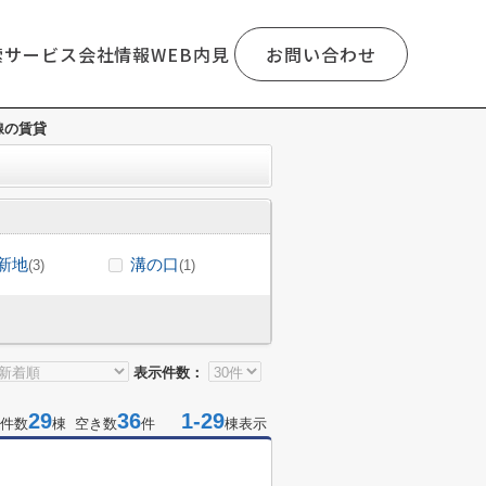
索
サービス
会社情報
WEB内見
お問い合わせ
線の賃貸
新地
溝の口
(3)
(1)
表示件数：
29
36
1-29
件数
棟 空き数
件
棟表示