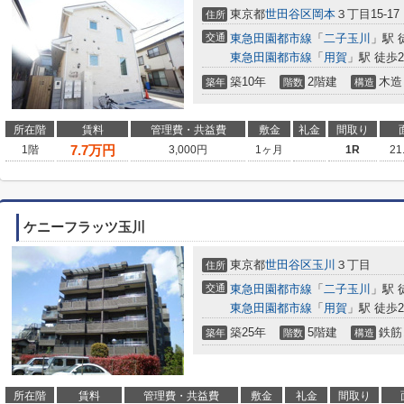
東京都
世田谷区
岡本
３丁目15-17
住所
交通
東急田園都市線
「
二子玉川
」駅 
東急田園都市線
「
用賀
」駅 徒歩2
築10年
2階建
木造
築年
階数
構造
所在階
賃料
管理費・共益費
敷金
礼金
間取り
7.7
万円
1階
3,000円
1ヶ月
1R
21
ケニーフラッツ玉川
東京都
世田谷区
玉川
３丁目
住所
交通
東急田園都市線
「
二子玉川
」駅 
東急田園都市線
「
用賀
」駅 徒歩2
築25年
5階建
鉄筋
築年
階数
構造
所在階
賃料
管理費・共益費
敷金
礼金
間取り