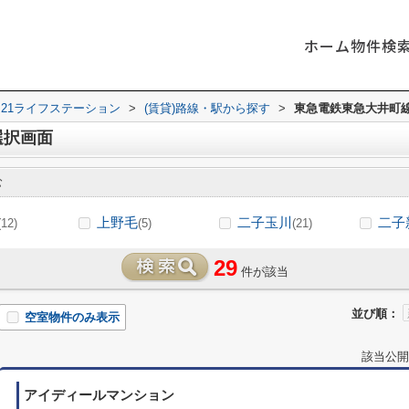
ホーム
物件検
21ライフステーション
>
(賃貸)路線・駅から探す
>
東急電鉄東急大井町
選択画面
む
上野毛
二子玉川
二子
(12)
(5)
(21)
29
件が該当
並び順：
空室物件のみ表示
該当公開
アイディールマンション