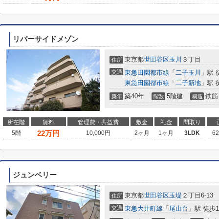
リバーサイドメゾン
東京都
世田谷区
玉川
３丁目
住所
交通
東急田園都市線
「
二子玉川
」駅 
東急田園都市線
「
二子新地
」駅 
築40年
5階建
鉄筋
築年
階数
構造
所在階
賃料
管理費・共益費
敷金
礼金
間取り
22
万円
5階
10,000円
2ヶ月
1ヶ月
3LDK
6
ジュンベリー
東京都
世田谷区
玉堤
２丁目6-13
住所
交通
東急大井町線
「
尾山台
」駅 徒歩1