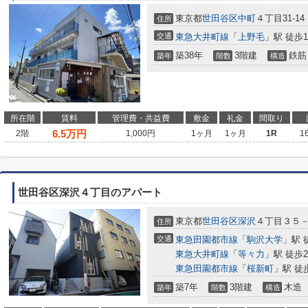
東京都
世田谷区
中町
４丁目31-14
住所
交通
東急大井町線
「
上野毛
」駅 徒歩1
築38年
3階建
鉄筋
築年
階数
構造
所在階
賃料
管理費・共益費
敷金
礼金
間取り
6.5
万円
2階
1,000円
1ヶ月
1ヶ月
1R
1
世田谷区深沢４丁目のアパート
東京都
世田谷区
深沢
４丁目３５
住所
交通
東急田園都市線
「
駒沢大学
」駅 
東急大井町線
「
等々力
」駅 徒歩2
東急田園都市線
「
桜新町
」駅 徒
築7年
3階建
木造
築年
階数
構造