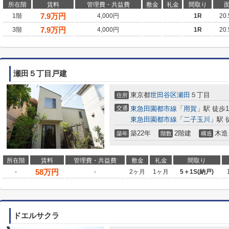
所在階
賃料
管理費・共益費
敷金
礼金
間取り
7.9
万円
1階
4,000円
1R
20
7.9
万円
3階
4,000円
1R
20
瀬田５丁目戸建
東京都
世田谷区
瀬田
５丁目
住所
交通
東急田園都市線
「
用賀
」駅 徒歩1
東急田園都市線
「
二子玉川
」駅 
築22年
2階建
木造
築年
階数
構造
所在階
賃料
管理費・共益費
敷金
礼金
間取り
58
万円
-
-
2ヶ月
1ヶ月
5＋1S(納戸)
ドエルサクラ