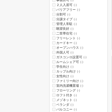
事務所可
(-)
２人入居可
(-)
バリアフリー
(-)
分割可
(-)
分譲タイプ
(-)
管理人常駐
(-)
眺望良好
(-)
二世帯住宅
(-)
フリーレント
(-)
カードキー
(-)
オープンハウス
(-)
外国人可
(-)
ガスコンロ設置可
(-)
ルームシェア可
(-)
学生向け
(-)
カップル向け
(-)
女性向け
(-)
ファミリー向け
(-)
室内洗濯機置場
(-)
フローリング
(-)
ロフト付き
(-)
メゾネット
(-)
ベランダ
(-)
バルコニー
(-)