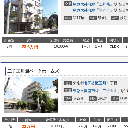
交通
東急大井町線
「
上野毛
」駅 徒歩
東急大井町線
「
等々力
」駅 徒歩
築17年
5階建
鉄筋
築年
階数
構造
所在階
賃料
管理費・共益費
敷金
礼金
間取り
28.6
万円
2階
10,000円
1ヶ月
1ヶ月
3LDK
8
二子玉川園パークホームズ
東京都
世田谷区
玉川
２丁目
住所
交通
東急田園都市線
「
二子玉川
」駅 
築27年
5階建
鉄筋
築年
階数
構造
所在階
賃料
管理費・共益費
敷金
礼金
間取り
23
万円
1階
30,000円
2ヶ月
1ヶ月
2LDK
5