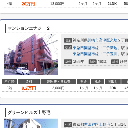
20
万円
4階
13,000円
2ヶ月
2ヶ月
2LDK
5
マンションエナジー２
神奈川県
川崎市高津区
久地
２丁
住所
交通
東急田園都市線
「
二子新地
」駅 
東急田園都市線
「
二子玉川
」駅 
築36年
4階建
鉄筋
築年
階数
構造
所在階
賃料
管理費・共益費
敷金
礼金
間取り
9.2
万円
3階
3,000円
1ヶ月
1ヶ月
2DK
4
グリーンヒルズ上野毛
東京都
世田谷区
上野毛
１丁目1-5
住所