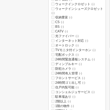
ウォークインクロゼット
(-)
ウォークインシューズクロゼット
(-)
収納豊富
(-)
CS
(-)
BS
(-)
CATV
(-)
光ファイバー
(-)
インターネット対応
(-)
オートロック
(-)
TVモニタ付インターホン
(-)
宅配ボックス
(-)
24時間緊急通報システム
(-)
ディンプルキー
(-)
防犯カメラ
(-)
24時間有人管理
(-)
フロントサービス
(-)
24時間ゴミ出し可
(-)
住戸内覧可能
(-)
コンシェルジュサービス
(-)
駐車場あり
(-)
2階以上
(-)
1階の物件
(-)