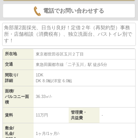
電話でお問い合わせする
角部屋2面採光、日当り良好！定借２年（再契約型）事務
所・店舗相談（消費税有）、独立洗面台、バストイレ別で
す！
所在地
東京都
世田谷区
玉川
２丁目
交通
東急田園都市線
「
二子玉川
」駅 徒歩5分
間取り/
1DK
詳細
DK 8.0帖
/
洋室 6.0帖
面積/
バルコニー面
36.33㎡/-
積
管理費・
賃料
11万円
-
共益費
敷金/
礼金/
1ヶ月/1ヶ月/-