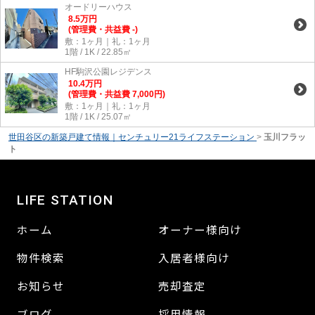
オードリーハウス
8.5
万
円
(管理費・共益費 -)
敷：1ヶ月｜礼：1ヶ月
1階 / 1K / 22.85㎡
HF駒沢公園レジデンス
10.4
万
円
(管理費・共益費 7,000円)
敷：1ヶ月｜礼：1ヶ月
1階 / 1K / 25.07㎡
世田谷区の新築戸建て情報｜センチュリー21ライフステーション
>
玉川フラッ
ト
LIFE STATION
ホーム
オーナー様向け
物件検索
入居者様向け
お知らせ
売却査定
ブログ
採用情報