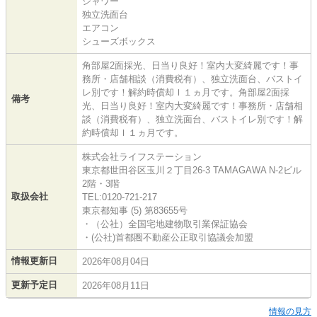
シャワー
独立洗面台
エアコン
シューズボックス
角部屋2面採光、日当り良好！室内大変綺麗です！事
務所・店舗相談（消費税有）、独立洗面台、バストイ
レ別です！解約時償却ｌ１ヵ月です。角部屋2面採
備考
光、日当り良好！室内大変綺麗です！事務所・店舗相
談（消費税有）、独立洗面台、バストイレ別です！解
約時償却ｌ１ヵ月です。
株式会社ライフステーション
東京都世田谷区玉川２丁目26-3 TAMAGAWA N-2ビル
2階・3階
取扱会社
TEL:0120-721-217
東京都知事 (5) 第83655号
・（公社）全国宅地建物取引業保証協会
・(公社)首都圏不動産公正取引協議会加盟
情報更新日
2026年08月04日
更新予定日
2026年08月11日
情報の見方