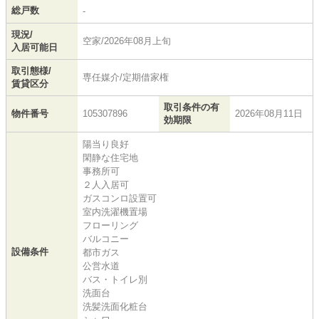
総戸数
-
現況/
空家/2026年08月上旬
入居可能日
取引態様/
専任媒介/定期借家権
賃貸区分
取引条件の有
物件番号
105307896
2026年08月11日
効期限
陽当り良好
閑静な住宅地
事務所可
２人入居可
ガスコンロ設置可
室内洗濯機置場
フローリング
バルコニー
設備条件
都市ガス
公営水道
バス・トイレ別
洗面台
洗髪洗面化粧台