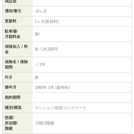
保証金
償却/敷引
-/0ヶ月
更新料
1ヶ月(新賃料)
駐車場/
無/-
月額料金
保険加入 / 料
有 / 24,500円
金
保険名 / 保険
- / 2年
期間
向き
南
築年月
1980年 3月 (築46年)
契約期間
-
種別/構造
マンション/鉄筋コンクリート
部屋/
所在階/
-/2階/3階建
階建