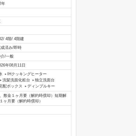
/2年
東
02/ 4階/ 4階建
完成済み/即時
仲介/一般
026年08月11日
水
IHクッキングヒーター
洗髪洗面化粧台
独立洗面台
宅配ボックス
ディンプルキー
、敷金１ヶ月要（解約時償却）短期解
１ヶ月要（解約時償却）