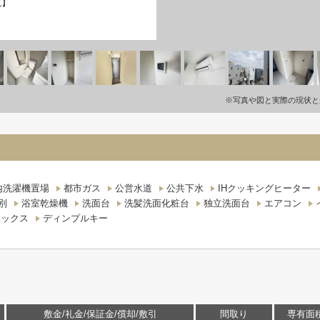
観】
※写真や図と実際の現状と
内洗濯機置場
都市ガス
公営水道
公共下水
IHクッキングヒーター
別
浴室乾燥機
洗面台
洗髪洗面化粧台
独立洗面台
エアコン
ボックス
ディンプルキー
敷金/礼金/保証金/償却/敷引
間取り
専有面