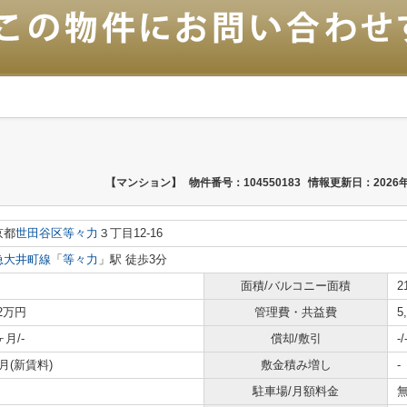
【マンション】
物件番号：104550183
情報更新日：2026年
京都
世田谷区
等々力
３丁目12-16
急大井町線
「
等々力
」駅 徒歩3分
面積/バルコニー面積
2
.2万円
管理費・共益費
5
ヶ月/-
償却/敷引
-/
月(新賃料)
敷金積み増し
-
駐車場/月額料金
無