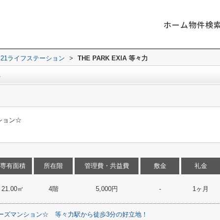
ホーム
物件検
21ライフステーション
>
THE PARK EXIA 等々力
2
ション☆
専有面積
所在階
管理費・共益費
敷金
礼金
21.00㎡
4階
5,000円
-
1ヶ月
ーズマンション☆
等々力駅から徒歩3分の好立地！