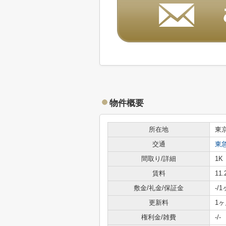
物件概要
所在地
東
交通
東
間取り/詳細
1K
賃料
11
敷金/礼金/保証金
-/1
更新料
1ヶ
権利金/雑費
-/-