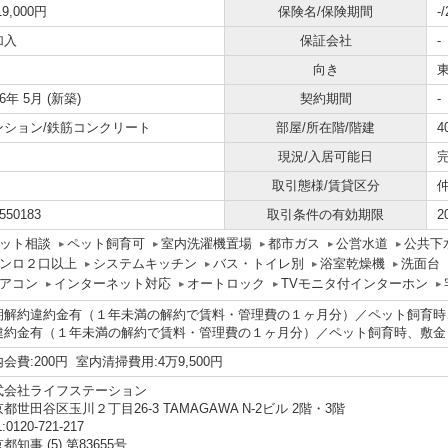
19,000円
保険名/保険期間
-
加入
保証会社
-
向き
26年 5月 (新築)
契約期間
-
ンション/鉄筋コンクリート
部屋/所在階/階建
4
現況/入居可能日
取引態様/賃貸区分
550183
取引条件の有効期限
2
ット相談
ペット飼育可
室内洗濯機置場
都市ガス
公営水道
公共下
ンロ２口以上
システムキッチン
バス・トイレ別
浴室乾燥機
洗面台
アコン
インターネット対応
オートロック
TVモニタ付インターホン
期解約違約金有（１年未満の解約で賃料・管理費の１ヶ月分）／ペット飼育時
違約金有（１年未満の解約で賃料・管理費の１ヶ月分）／ペット飼育時、敷金
会費:200円 室内清掃費用:4万9,500円
式会社ライフステーション
都世田谷区玉川２丁目26-3 TAMAGAWA N-2ビル 2階・3階
:0120-721-217
都知事 (5) 第83655号