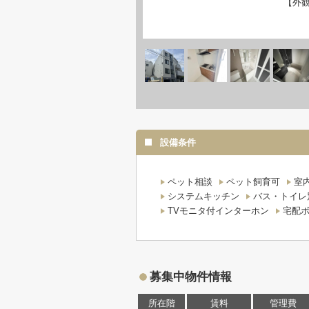
【外
設備条件
ペット相談
ペット飼育可
室
システムキッチン
バス・トイレ
TVモニタ付インターホン
宅配
募集中物件情報
所在階
賃料
管理費