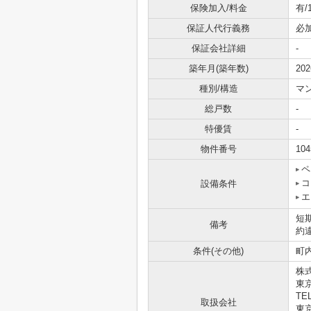
保険加入/料金
有/
保証人代行義務
必
保証会社詳細
-
築年月(築年数)
20
種別/構造
マ
総戸数
-
特優賃
-
物件番号
104
ペ
コ
設備条件
エ
短
備考
約
条件(その他)
町内
株
東京
TEL
取扱会社
東京