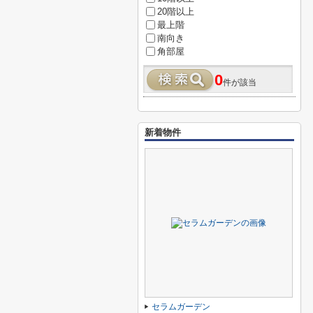
20階以上
最上階
南向き
角部屋
0
件が該当
新着物件
セラムガーデン