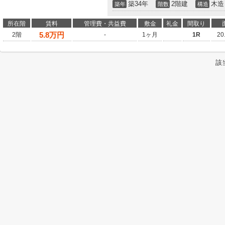
築34年
2階建
木造
築年
階数
構造
所在階
賃料
管理費・共益費
敷金
礼金
間取り
5.8
万円
2階
-
1ヶ月
1R
20
該