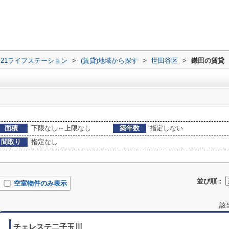
21ライフステーション
>
(賃貸)地域から探す
>
世田谷区
>
鎌田の賃貸
面積
下限なし～上限なし
築年数
指定しない
間取り
指定なし
並び順：
空室物件のみ表示
該
チェレステ二子玉川