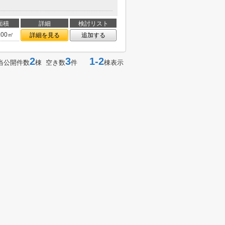
面積
詳細
検討リスト
.00㎡
詳細を見る
追加する
2
3
1-2
当公開件数
棟 空き数
件
棟表示