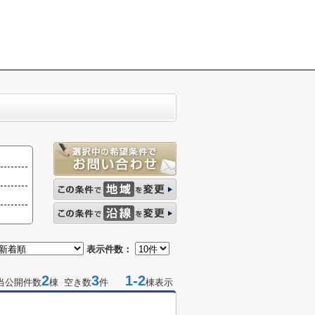
表示件数：
2
3
1-2
当公開件数
棟 空き数
件
棟表示