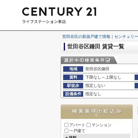
世田谷区の新築戸建て情報｜センチュリー
世田谷区鎌田 賃貸一覧
地域
世田谷区鎌田
賃料
下限なし～上限なし
駅徒歩
指定しない
設備条件
指定なし
アパート
マンション
一戸建て
▼賃料