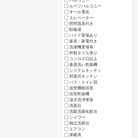
バルコニー
ルーフバルコニー
オール電化
エレベーター
照明器具付き
駐輪場
バイク置場あり
家具・家電付き
洗濯機置場有
外観タイル張り
コンロ２口以上
食器洗い乾燥機
システムキッチン
対面式キッチン
バス・トイレ別
追焚機能浴室
浴室乾燥機
温水洗浄便座
洗面台
洗髪洗面化粧台
シャワー
独立洗面台
エアコン
床暖房