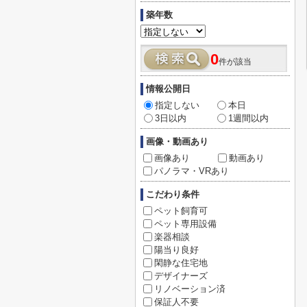
築年数
0
件が該当
情報公開日
指定しない
本日
3日以内
1週間以内
画像・動画あり
画像あり
動画あり
パノラマ・VRあり
こだわり条件
ペット飼育可
ペット専用設備
楽器相談
陽当り良好
閑静な住宅地
デザイナーズ
リノベーション済
保証人不要