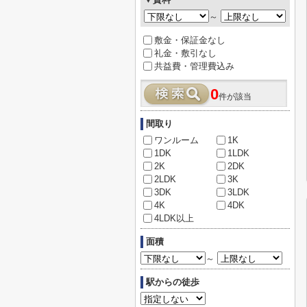
～
敷金・保証金なし
礼金・敷引なし
共益費・管理費込み
0
件が該当
間取り
ワンルーム
1K
1DK
1LDK
2K
2DK
2LDK
3K
3DK
3LDK
4K
4DK
4LDK以上
面積
～
駅からの徒歩