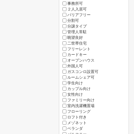
事務所可
２人入居可
バリアフリー
分割可
分譲タイプ
管理人常駐
眺望良好
二世帯住宅
フリーレント
カードキー
オープンハウス
外国人可
ガスコンロ設置可
ルームシェア可
学生向け
カップル向け
女性向け
ファミリー向け
室内洗濯機置場
フローリング
ロフト付き
メゾネット
ベランダ