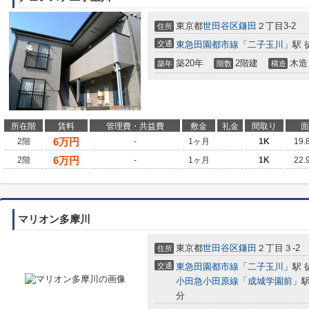
東京都
世田谷区
鎌田
２丁目3-2
住所
交通
東急田園都市線
「
二子玉川
」駅 
築20年
2階建
木造
築年
階数
構造
所在階
賃料
管理費・共益費
敷金
礼金
間取り
面
6
万円
2階
-
1ヶ月
1K
19.
6
万円
2階
-
1ヶ月
1K
22.
マリオン多摩川
東京都
世田谷区
鎌田
２丁目３-2
住所
交通
東急田園都市線
「
二子玉川
」駅 
小田急小田原線
「
成城学園前
」駅
分