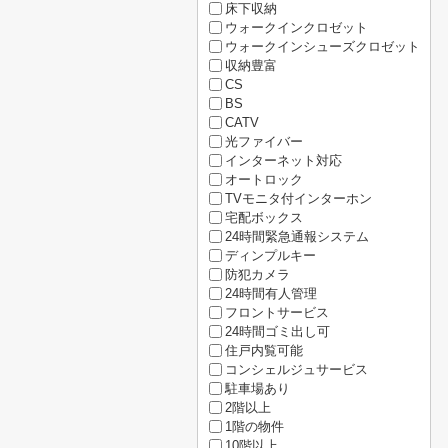
床下収納
ウォークインクロゼット
ウォークインシューズクロゼット
収納豊富
CS
BS
CATV
光ファイバー
インターネット対応
オートロック
TVモニタ付インターホン
宅配ボックス
24時間緊急通報システム
ディンプルキー
防犯カメラ
24時間有人管理
フロントサービス
24時間ゴミ出し可
住戸内覧可能
コンシェルジュサービス
駐車場あり
2階以上
1階の物件
10階以上