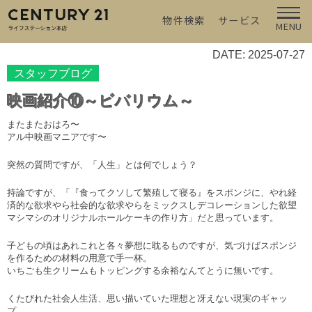
物件検索
サービス
MENU
DATE: 2025-07-27
スタッフブログ
映画紹介⑩～ビバリウム～
またまたおはろ〜
アル中映画マニアです〜
突然の質問ですが、「人生」とは何でしょう？
持論ですが、「『食ってクソして繁殖して寝る』をスポンジに、やれ経
済的な欲求やら社会的な欲求やらをミックスしデコレーションした欲望
マシマシのオリジナルホールケーキの作り方」だと思っています。
子どもの頃はあれこれと各々夢想に耽るものですが、気づけばスポンジ
を作るための材料の用意で手一杯。
いちごも生クリームもトッピングする余裕なんてとうに無いです。
くたびれた社会人生活、思い描いていた理想と冴えない現実のギャッ
プ。