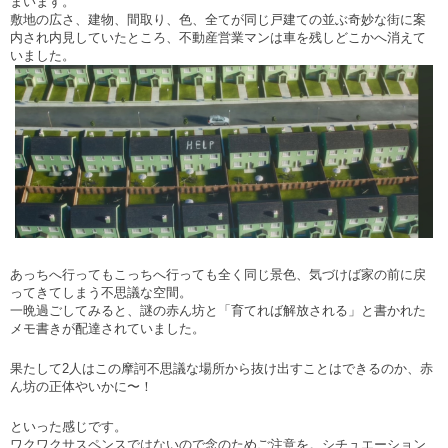
まいます。
敷地の広さ、建物、間取り、色、全てが同じ戸建ての並ぶ奇妙な街に案
内され内見していたところ、不動産営業マンは車を残しどこかへ消えて
いました。
あっちへ行ってもこっちへ行っても全く同じ景色、気づけば家の前に戻
ってきてしまう不思議な空間。
一晩過ごしてみると、謎の赤ん坊と「育てれば解放される」と書かれた
メモ書きが配達されていました。
果たして
2
人はこの摩訶不思議な場所から抜け出すことはできるのか、赤
ん坊の正体やいかに〜！
といった感じです。
ワクワクサスペンスではないので念のためご注意を。シチュエーション