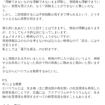
「理解できないものを理解できないまま摂取し、視聴後も理解できてい
ない」状態を受け入れ、もう一回観ることができないと難しいかな、
と。
しかし、二回視聴するには不快指数が高すぎて憚られるという、どうす
りゃええねん状態を招きます。
個人的にああだこうだと話すことはできますし、独自の理解はあります
が、どうしてもメタ的な話になってしまいます。
まぁメタメタしい映画なのでしょうがないですが。
視覚情報以上のものを考えなければならない映画なので「語る」には十
分足ります。
私としては「墓穴を掘る」のが好きです。
もし視聴される方がいましたら、映画の中に入り込むというより、神様
や上位存在にでもなった気分で何の気無しに眺めると面白いと思います
よ。
さながらビバリウムを観察するみたいに。
P.S.
AI
による概要
ビバリウムとは、生き物（主に爬虫類や両生類）の生息環境を再現した
飼育容器のことです。広義には、アクアリウムやテラリウムなど、生き
物の生育環境を再現するすべての飼育容器を指すこともあります。