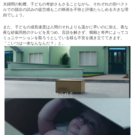
夫婦間の軋轢、子どもの奇妙さもさることながら、それぞれの別ベクト
ルでの脱出の試みの徒労感もこの映画を不快と評価たらしめる大きな理
由でしょう。
また、子どもの成長速度は人間のそれよりも遥かに早いのに加え、夜な
夜な砂嵐同然のテレビを見つめ、言語を解さず、癇癪と奇声によってコ
ミュニケーションを取ろうとしている様も不安を掻き立ててきます。
「こいつは一体なんなんだ？」と。