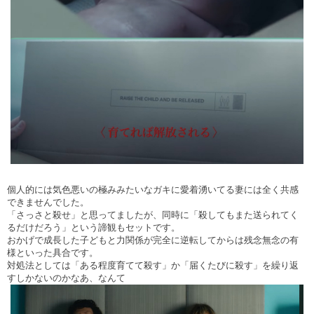
個人的には気色悪いの極みみたいなガキに愛着湧いてる妻には全く共感
できませんでした。
「さっさと殺せ」と思ってましたが、同時に「殺してもまた送られてく
るだけだろう」という諦観もセットです。
おかげで成長した子どもと力関係が完全に逆転してからは残念無念の有
様といった具合です。
対処法としては「ある程度育てて殺す」か「届くたびに殺す」を繰り返
すしかないのかなあ、なんて