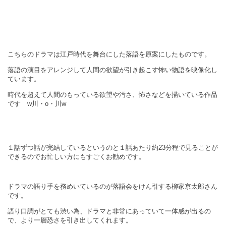
こちらのドラマは江戸時代を舞台にした落語を原案にしたものです。
落語の演目をアレンジして人間の欲望が引き起こす怖い物語を映像化し
ています。
時代を超えて人間のもっている欲望や汚さ、怖さなどを描いている作品
です w川・o・川w
１話ずつ話が完結しているというのと１話あたり約
23
分程で見ることが
できるのでお忙しい方にもすごくお勧めです。
ドラマの語り手を務めいているのが落語会をけん引する柳家京太郎さん
です。
語り口調がとても渋い為、ドラマと非常にあっていて一体感が出るの
で、より一層恐さを引き出してくれます。