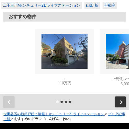
二子玉川/センチュリー21/ライフステーション
山田 祈
不動産
おすすめ物件
-
上野毛マ
110万円
6,9
世田谷区の新築戸建て情報｜センチュリー21ライフステーション
>
ブログ記事
一覧
>
おすすめのドラマ「にんげんこわい」