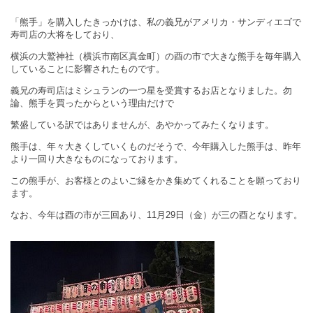
「熊手」を購入したきっかけは、私の義兄がアメリカ・サンディエゴで
寿司店の大将をしており、
横浜の大鷲神社（
横浜市南区真金町）
の酉の市で大きな熊手を毎年購入
していることに影響されたものです。
義兄の寿司店はミシュランの一つ星を受賞するお店となりました。勿
論、熊手を買ったからという理由だけで
繁盛している訳ではありませんが、あやかってみたくなります。
熊手は、年々大きくしていくものだそうで、今年購入した熊手は、昨年
より一回り大きなものになっております。
この熊手が、お客様とのよいご縁をかき集めてくれることを願っており
ます。
なお、今年は酉の市が三回あり、
11
月
29
日（金）が三の酉となります。