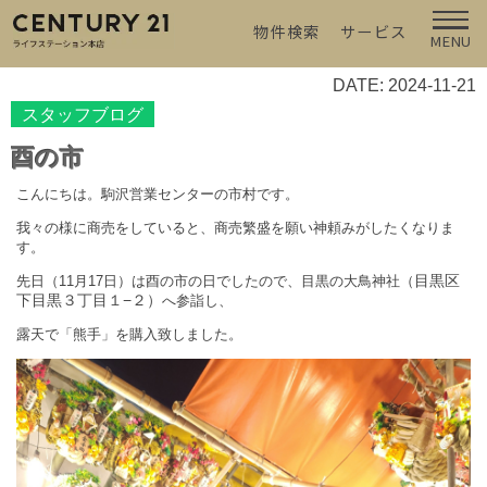
物件検索
サービス
MENU
DATE: 2024-11-21
スタッフブログ
酉の市
こんにちは。駒沢営業センターの市村です。
我々の様に商売をしていると、商売繁盛を願い神頼みがしたくなりま
す。
目黒区
先日（
11
月
17
日）は酉の市の日でしたので、目黒の大鳥神社（
下目黒３丁目１−２）
へ参詣し、
露天で「熊手」を購入致しました。