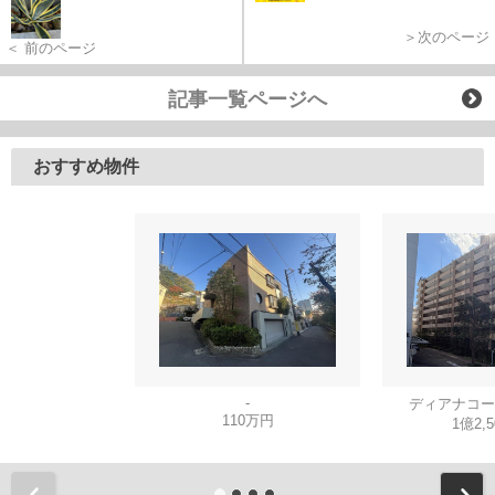
＞次のページ
＜ 前のページ
記事一覧ページへ
おすすめ物件
-
ディアナコー
110万円
1億2,