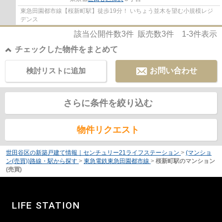
東急田園都市線【桜新町駅】徒歩19分！ いちょう並木を望む小規模レジ
デンス
該当公開件数
3
件 販売数
3
件
1-3
件表示
チェックした物件をまとめて
検討リストに追加
お問い合わせ
さらに条件を絞り込む
物件リクエスト
世田谷区の新築戸建て情報｜センチュリー21ライフステーション
>
(マンショ
ン(売買))路線・駅から探す
>
東急電鉄東急田園都市線
>
桜新町駅のマンション
(売買)
LIFE STATION