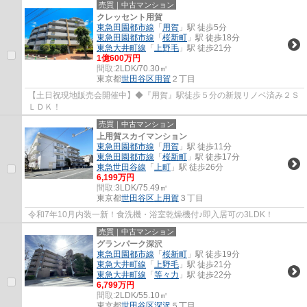
売買｜中古マンション
クレッセント用賀
東急田園都市線
「
用賀
」駅 徒歩5分
東急田園都市線
「
桜新町
」駅 徒歩18分
東急大井町線
「
上野毛
」駅 徒歩21分
1億600万円
間取:
2LDK/70.30㎡
東京都
世田谷区
用賀
２丁目
【土日祝現地販売会開催中】◆『用賀』駅徒歩５分の新規リノベ済み２Ｓ
ＬＤＫ！
売買｜中古マンション
上用賀スカイマンション
東急田園都市線
「
用賀
」駅 徒歩11分
東急田園都市線
「
桜新町
」駅 徒歩17分
東急世田谷線
「
上町
」駅 徒歩26分
6,199万円
間取:
3LDK/75.49㎡
東京都
世田谷区
上用賀
３丁目
令和7年10月内装一新！食洗機・浴室乾燥機付♪即入居可の3LDK！
売買｜中古マンション
グランパーク深沢
東急田園都市線
「
桜新町
」駅 徒歩19分
東急大井町線
「
上野毛
」駅 徒歩21分
東急大井町線
「
等々力
」駅 徒歩22分
6,799万円
間取:
2LDK/55.10㎡
東京都
世田谷区
深沢
５丁目