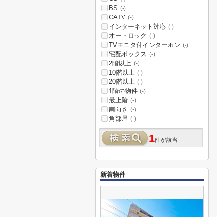
BS
(-)
CATV
(-)
インターネット対応
(-)
オートロック
(-)
TVモニタ付インターホン
(-)
宅配ボックス
(-)
2階以上
(-)
10階以上
(-)
20階以上
(-)
1階の物件
(-)
最上階
(-)
南向き
(-)
角部屋
(-)
1
件が該当
新着物件