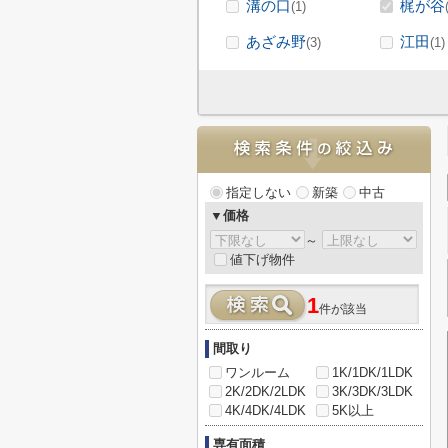
溝の口
梶が谷
(1)
あざみ野
江田
(3)
(1)
指定しない
新築
中古
▼価格
～
値下げ物件
1
件が該当
間取り
ワンルーム
1K/1DK/1LDK
2K/2DK/2LDK
3K/3DK/3LDK
4K/4DK/4LDK
5K以上
専有面積