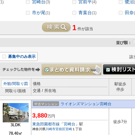
宮崎台
宮前平
鷺沼
(1)
(3)
(4)
市が尾
青葉台
田奈
(1)
(1)
1
件が該当
並び順：
募集中のみ表示
該
外観
/
間取り図
価格
駅徒歩
停歩
交通 / 所在地
間取り/面積
ライオンズマンション宮崎台
中古マンション
3,880
万円
徒歩7分
東急田園都市線
「
宮崎台
」駅
3LDK
神奈川県
川崎市宮前区
宮崎
１丁目
78.40㎡