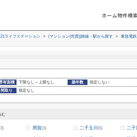
ホーム
物件検
21ライフステーション
>
(マンション(売買))路線・駅から探す
>
東急電鉄
専有面積
下限なし～上限なし
築年数
指定しない
間取り
指定なし
込む
用賀
二子玉川
二子
(3)
(3)
(5)