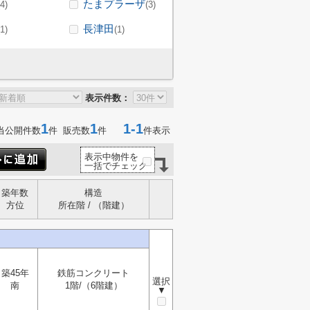
たまプラーザ
(4)
(3)
長津田
(1)
(1)
表示件数：
1
1
1-1
当公開件数
件 販売数
件
件表示
表示中物件を
一括でチェック
築年数
構造
方位
所在階 / （階建）
築45年
鉄筋コンクリート
選択
南
1階/（6階建）
▼