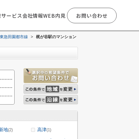
索
サービス
会社情報
WEB内見
お問い合わせ
東急田園都市線
>
梶が谷駅のマンション
新地
高津
(2)
(1)