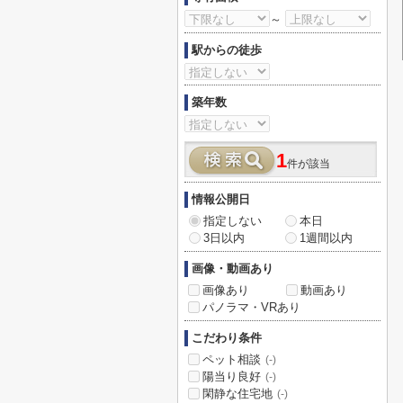
～
駅からの徒歩
築年数
1
件が該当
情報公開日
指定しない
本日
3日以内
1週間以内
画像・動画あり
画像あり
動画あり
パノラマ・VRあり
こだわり条件
ペット相談
(-)
陽当り良好
(-)
閑静な住宅地
(-)