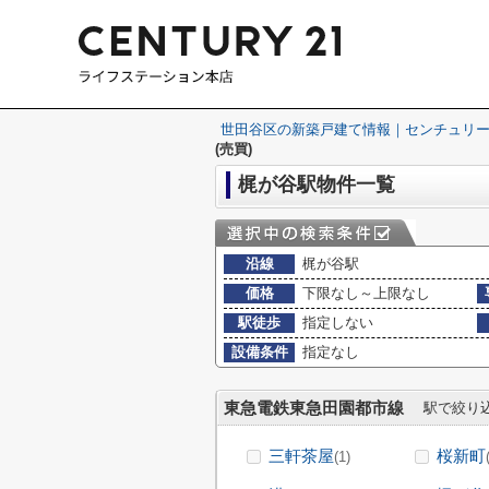
世田谷区の新築戸建て情報｜センチュリー
(売買)
梶が谷駅物件一覧
沿線
梶が谷駅
価格
下限なし～上限なし
駅徒歩
指定しない
設備条件
指定なし
東急電鉄東急田園都市線
駅で絞り
三軒茶屋
桜新町
(1)