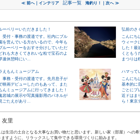
記事一覧
≪ 前へ｜インテリア
海釣り！｜次へ ≫
ルーベリーいただきました！
弘前のさ
。受付・事務の渡邉です。社内にブル
こんにち
園を営んでいる方がいるので、今年も
ウィーク
ブルーベリーをおすそ分けしていただ
した！最
どれも大きくてきれいな粒で宝石のよ
くともう
速休憩時にい...
まつりは桜
ラえもんミュージアム
ハマって
。事務・受付の渡邉です。先月息子が
こんにち
で映画デビューしたのもあって、また
基本的に
もんミュージアムに行ってきました！
ごとにプ
鬼岩城の展示や写真撮影用のパネルが
近ドはま
ごたえがあり...
ら！東京デ
 友里
しは生活の土台となる大事なお買い物だと思います。新しい家（部屋）への希
きますように、リラックスして集中できる環境づくりに励みます。