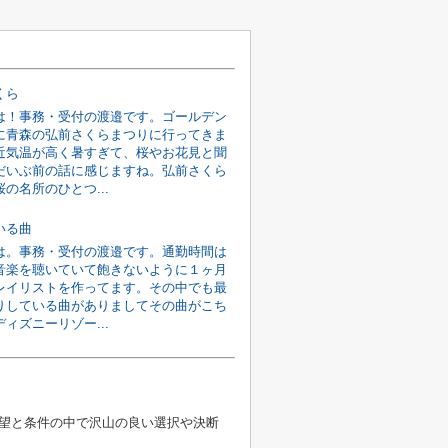
くら
は！事務・受付の渡邉です。ゴールデン
に青森の弘前さくらまつりに行ってきま
近気温が高く暑すぎて、桜やお花見と聞
だいぶ前の話に感じますね。弘前さくら
の名所のひとつ...
いる曲
は。事務・受付の渡邉です。通勤時間は
音楽を聴いていて飽きないように１ヶ月
レイリストを作ってます。その中でも最
りしている曲がありましてその曲がこち
ィズニーリゾー...
望と条件の中で沢山の良い選択や決断