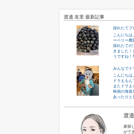
渡邉 友里 最新記事
採れたてブ
こんにちは
ーベリー農
採れたての
きました！
うですね！早
みんなでド
こんにちは
ドラえもん
またドラえ
映画の海底
あったりと見
渡邉
家探
がで