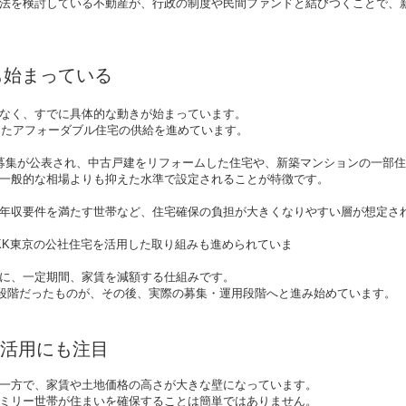
法を検討している不動産が、行政の制度や民間ファンドと結びつくことで、
も始まっている
なく、すでに具体的な動きが始まっています。
携したアフォーダブル住宅の供給を進めています。
募集が公表され、中古戸建をリフォームした住宅や、新築マンションの一部
一般的な相場よりも抑えた水準で設定されることが特徴です。
年収要件を満たす世帯など、住宅確保の負担が大きくなりやすい層が想定さ
KK東京の公社住宅を活用した取り組みも進められていま
に、一定期間、家賃を減額する仕組みです。
紹介段階だったものが、その後、実際の募集・運用段階へと進み始めています。
活用にも注目
一方で、家賃や土地価格の高さが大きな壁になっています。
ミリー世帯が住まいを確保することは簡単ではありません。