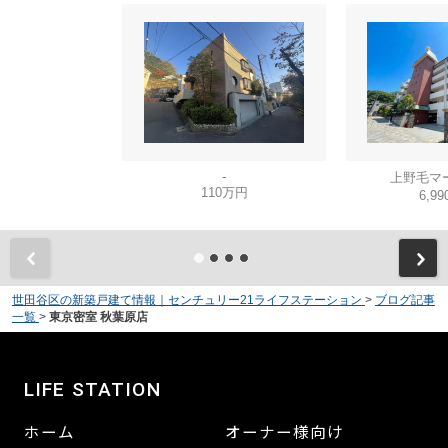
-
上野毛マ
110万円
6,9
世田谷区の新築戸建て情報｜センチュリー21ライフステーション
>
ブログ記事
一覧
>
東京密室 秋葉原店
LIFE STATION
ホーム
オーナー様向け