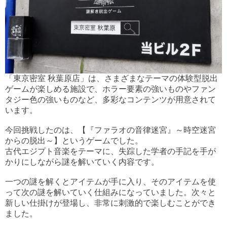
「東京密室 秋葉原店」は、さまざまなテーマの体験型脱出
ゲームが楽しめる施設で、ホラー要素の強いものやファン
タジー色の強いものなど、多彩なコンテンツが用意されて
います。
今回挑戦したのは、【『ファラオの音律迷宮』～時空迷宮
からの脱出～】というゲームでした。
古代エジプト音楽をテーマに、失踪した学者の手記を手が
かりにしながら謎を解いていく内容です。
一つの謎を解くとアイテムが手に入り、そのアイテムを使
って次の謎を解いていく仕組みになっていました。次々と
新しい仕掛けが登場し、非常に刺激的で楽しむことができ
ました。