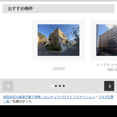
おすすめ物件
-
ディアナコー
110万円
1億2,
世田谷区の新築戸建て情報｜センチュリー21ライフステーション
>
ブログ記事
一覧
>
弘前のさくら