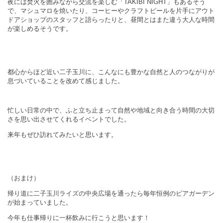
夜には焚火を囲みながら交流を楽しむ「TAKIBI NIGHT」もあるそう
で
、マシュマロを焼いたり、コーヒーやクラフトビールを片手にアウト
ドアショップのスタッフと語らったりと、昼間とはまた違う大人な時間
が楽しめるそうです。
都心からほど近い二子玉川に、こんなにも豊かな自然と人のつながりが
息づいていることを改めて感じました。
忙しい日常の中で、ふと立ち止まって自然や地域と向き合う時間の大切
さを思い出させてくれるイベントでした。
来年もぜひ訪れてみたいと思います。
（おまけ）
帰り道に二子玉川ライズの中央広場を通ったら毎年恒例のビアガーデン
が始まっていました。
今年も仕事帰りに一杯飲みに行こうと思います！