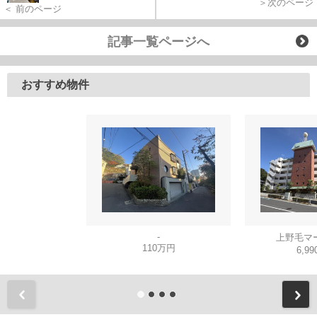
＞次のページ
＜ 前のページ
記事一覧ページへ
おすすめ物件
-
上野毛マ
110万円
6,9