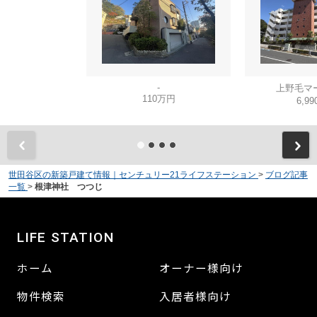
-
上野毛マ
110万円
6,9
世田谷区の新築戸建て情報｜センチュリー21ライフステーション
>
ブログ記事
一覧
>
根津神社 つつじ
LIFE STATION
ホーム
オーナー様向け
物件検索
入居者様向け