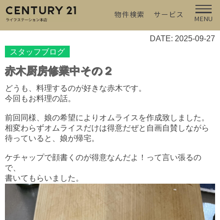
物件検索
サービス
MENU
DATE: 2025-09-27
スタッフブログ
赤木厨房修業中その２
どうも、料理するのが好きな赤木です。
今回もお料理の話。
前回同様、娘の希望によりオムライスを作成致しました。
相変わらずオムライスだけは得意だぜと自画自賛しながら
待っていると、娘が帰宅。
ケチャップで顔書くのが得意なんだよ！って言い張るの
で、
書いてもらいました。