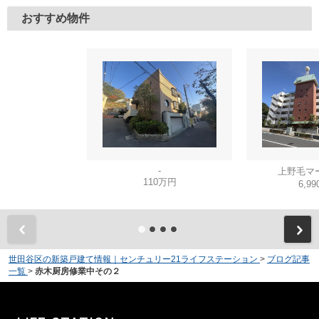
おすすめ物件
-
上野毛マ
110万円
6,9
世田谷区の新築戸建て情報｜センチュリー21ライフステーション
>
ブログ記事
一覧
>
赤木厨房修業中その２