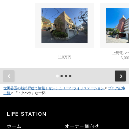
-
上野毛マ
110万円
6,9
世田谷区の新築戸建て情報｜センチュリー21ライフステーション
>
ブログ記事
一覧
>
「トクベツ」な一杯
LIFE STATION
ホーム
オーナー様向け