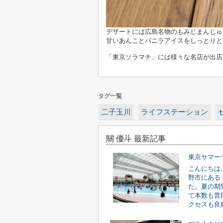
デザートには広島名物のもみじまんじゅ
甘いあんことバニラアイスをしっとりと
「東京ソラマチ」には様々な名店が出店
タグ一覧
二子玉川
ライフステーション
關 優斗 最新記事
東京サマー
こんにちは
野市にある
た。夏の期
て本数も普
クセスも良好