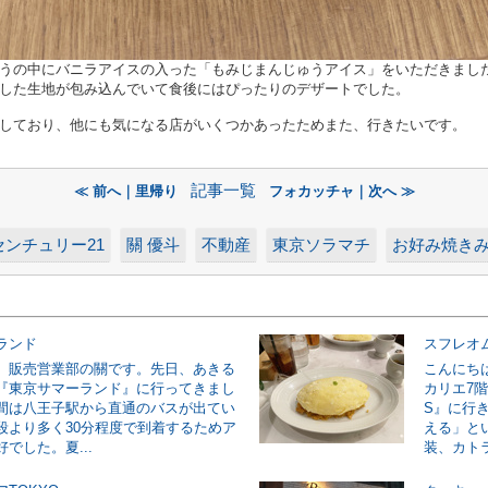
うの中にバニラアイスの入った「もみじまんじゅうアイス」をいただきまし
した生地が包み込んでいて食後にはぴったりのデザートでした。
しており、他にも気になる店がいくつかあったためまた、行きたいです。
記事一覧
≪ 前へ｜里帰り
フォカッチャ｜次へ ≫
センチュリー21
關 優斗
不動産
東京ソラマチ
お好み焼き
ランド
スフレオ
。販売営業部の關です。先日、あきる
こんにち
『東京サマーランド』に行ってきまし
カリエ7階
間は八王子駅から直通のバスが出てい
S』に行
段より多く30分程度で到着するためア
える」と
でした。夏...
装、カトラ