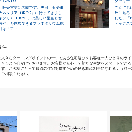
TOKYO
クッキー
。販売営業部の關です。先日、有楽町
こんにち
ラネタリアTOKYO」に行ってきまし
丘にある「B
ネタリアTOKYO」は美しい星空と音
した。「Be
癒やしを体験できるプラネタリウム施
オックスフ
は『フィ...
優斗
の大きなターニングポイントの一つである住宅選びをお客様一人ひとりのライ
できるよう心がけております。お客様が安心して新たな生活をスタートできる
ます。お客様にとって最適の住宅を探すための良き相談相手になれるよう精一
にご相談ください。