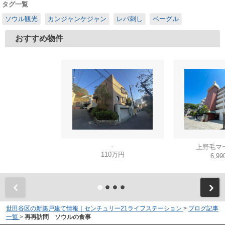
タグ一覧
ソウル観光
カンジャンケジャン
レバ刺し
ベーグル
おすすめ物件
-
上野毛マ
110万円
6,9
世田谷区の新築戸建て情報｜センチュリー21ライフステーション
>
ブログ記事
一覧
>
再再訪問 ソウルの食事