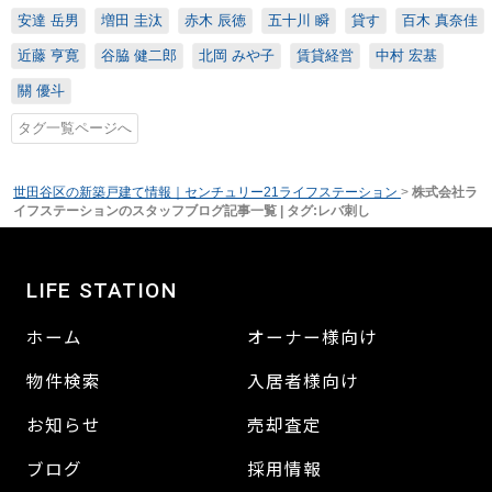
安達 岳男
増田 圭汰
赤木 辰徳
五十川 瞬
貸す
百木 真奈佳
近藤 亨寛
谷脇 健二郎
北岡 みや子
賃貸経営
中村 宏基
關 優斗
タグ一覧ページへ
世田谷区の新築戸建て情報｜センチュリー21ライフステーション
>
株式会社ラ
イフステーションのスタッフブログ記事一覧 | タグ:レバ刺し
LIFE STATION
ホーム
オーナー様向け
物件検索
入居者様向け
お知らせ
売却査定
ブログ
採用情報