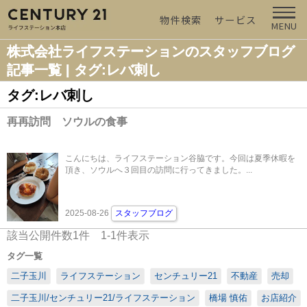
物件検索
サービス
MENU
株式会社ライフステーションのスタッフブログ
記事一覧 | タグ:レバ刺し
タグ:レバ刺し
再再訪問 ソウルの食事
こんにちは、ライフステーション谷脇です。今回は夏季休暇を
頂き、ソウルへ３回目の訪問に行ってきました。...
2025-08-26
スタッフブログ
該当公開件数
1
件
1-1
件表示
タグ一覧
二子玉川
ライフステーション
センチュリー21
不動産
売却
二子玉川/センチュリー21/ライフステーション
橋場 慎佑
お店紹介