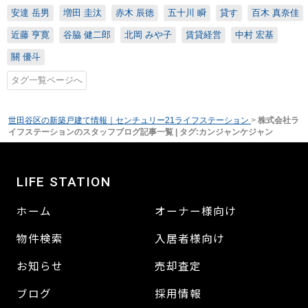
安達 岳男
増田 圭汰
赤木 辰徳
五十川 瞬
貸す
百木 真奈佳
近藤 亨寛
谷脇 健二郎
北岡 みや子
賃貸経営
中村 宏基
關 優斗
タグ一覧ページへ
世田谷区の新築戸建て情報｜センチュリー21ライフステーション
>
株式会社ラ
イフステーションのスタッフブログ記事一覧 | タグ:カンジャンケジャン
LIFE STATION
ホーム
オーナー様向け
物件検索
入居者様向け
お知らせ
売却査定
ブログ
採用情報