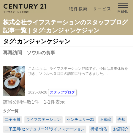
物件検索
サービス
MENU
株式会社ライフステーションのスタッフブログ
記事一覧 | タグ:カンジャンケジャン
タグ:カンジャンケジャン
再再訪問 ソウルの食事
こんにちは、ライフステーション谷脇です。今回は夏季休暇を
頂き、ソウルへ３回目の訪問に行ってきました。...
2025-08-26
スタッフブログ
該当公開件数
1
件
1-1
件表示
タグ一覧
二子玉川
ライフステーション
センチュリー21
不動産
売却
二子玉川/センチュリー21/ライフステーション
橋場 慎佑
お店紹介