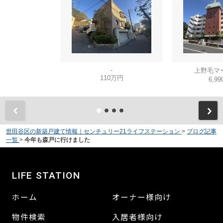
-
上野毛マ
110万円
6,9
世田谷区の新築戸建て情報｜センチュリー21ライフステーション
>
ブログ記事
一覧
>
今年も森戸に行けました
LIFE STATION
ホーム
オーナー様向け
物件検索
入居者様向け