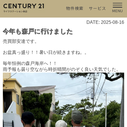
物件検索
サービス
MENU
DATE: 2025-08-16
今年も森戸に行けました
売買部安達です。
お盆真っ盛り！！暑い日が続きますね。。
毎年恒例の森戸海岸へ！！
雨予報も曇り空ながら時折晴間がのぞく良い天気でした。