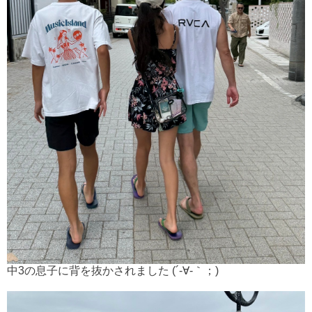
中3の息子に背を抜かされました (´-∀-｀；)