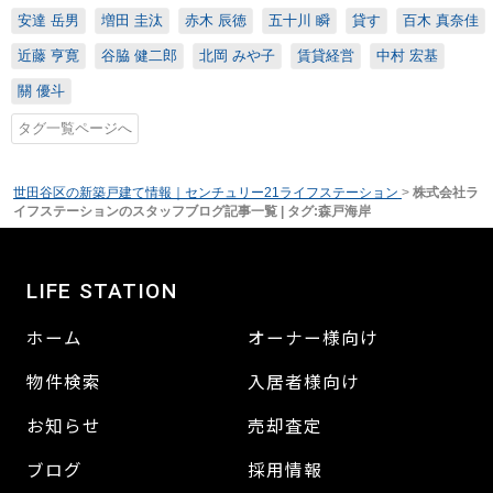
安達 岳男
増田 圭汰
赤木 辰徳
五十川 瞬
貸す
百木 真奈佳
近藤 亨寛
谷脇 健二郎
北岡 みや子
賃貸経営
中村 宏基
關 優斗
タグ一覧ページへ
世田谷区の新築戸建て情報｜センチュリー21ライフステーション
>
株式会社ラ
イフステーションのスタッフブログ記事一覧 | タグ:森戸海岸
LIFE STATION
ホーム
オーナー様向け
物件検索
入居者様向け
お知らせ
売却査定
ブログ
採用情報