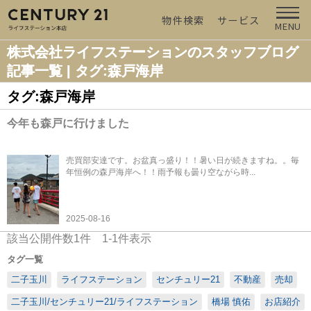
物件検索
サービス
MENU
株式会社ライフステーションのスタッフブログ
記事一覧 | タグ:森戸海岸
タグ:森戸海岸
今年も森戸に行けました
売買部安達です。お盆真っ盛り！！暑い日が続きますね。。毎
年恒例の森戸海岸へ！！雨予報も曇り空ながら時...
2025-08-16
該当公開件数
1
件
1-1
件表示
タグ一覧
二子玉川
ライフステーション
センチュリー21
不動産
売却
二子玉川/センチュリー21/ライフステーション
橋場 慎佑
お店紹介