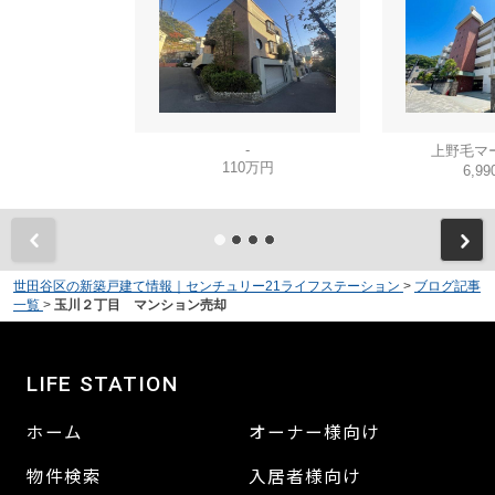
-
上野毛マ
110万円
6,9
世田谷区の新築戸建て情報｜センチュリー21ライフステーション
>
ブログ記事
一覧
>
玉川２丁目 マンション売却
LIFE STATION
ホーム
オーナー様向け
物件検索
入居者様向け