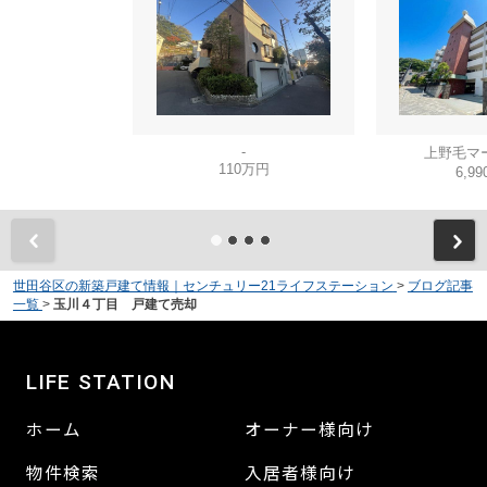
-
上野毛マ
110万円
6,9
世田谷区の新築戸建て情報｜センチュリー21ライフステーション
>
ブログ記事
一覧
>
玉川４丁目 戸建て売却
LIFE STATION
ホーム
オーナー様向け
物件検索
入居者様向け