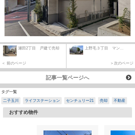
瀬田2丁目 戸建て売却
上野毛３丁目 マン...
＜ 前のページ
＞次のページ
記事一覧ページへ
タグ一覧
二子玉川
ライフステーション
センチュリー21
売却
不動産
おすすめ物件