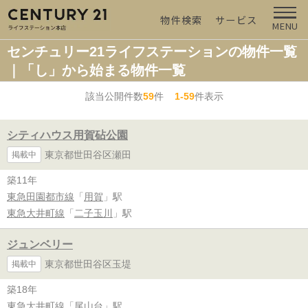
物件検索
サービス
MENU
センチュリー21ライフステーションの物件一覧
｜「し」から始まる物件一覧
該当公開件数
59
件
1-59
件表示
シティハウス用賀砧公園
東京都世田谷区瀬田
掲載中
築11年
東急田園都市線
「
用賀
」駅
東急大井町線
「
二子玉川
」駅
ジュンベリー
東京都世田谷区玉堤
掲載中
築18年
東急大井町線
「
尾山台
」駅