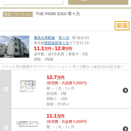
THE PARK EXIA 等々力
賃貸｜マンション
東急大井町線
「
等々力
」駅 徒歩3分
東京都
世田谷区
等々力
３丁目12-16
11.1
12.9
万円～
万円
築年数：築1年未満 ｜募集中：
6室
階数：4階建
☆ペット可の新築デザイナーズマンション☆ 等々力駅から徒歩3分の好立地！
12.7
万
円
(管理費・共益費 5,000円)
敷：-｜礼：1ヶ月
所在階：2階
間取り：1DK
面積：25.65㎡
11.1
万
円
(管理費・共益費 5,000円)
敷：-｜礼：1ヶ月