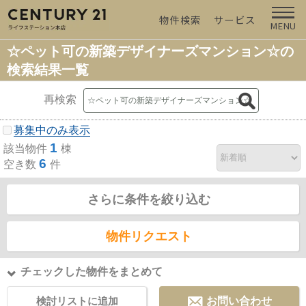
物件検索
サービス
MENU
☆ペット可の新築デザイナーズマンション☆の
検索結果一覧
再検索
募集中のみ表示
1
該当物件
棟
6
空き数
件
さらに条件を絞り込む
物件リクエスト
チェックした物件をまとめて
検討リストに追加
お問い合わせ