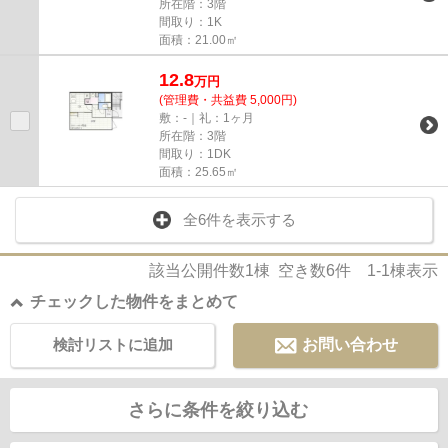
所在階：3階
間取り：1K
面積：21.00㎡
12.8
万
円
(管理費・共益費 5,000円)
敷：-｜礼：1ヶ月
所在階：3階
間取り：1DK
面積：25.65㎡
全6件を表示する
該当公開件数
1
棟 空き数
6
件
1-1
棟表示
チェックした物件をまとめて
検討リストに追加
お問い合わせ
さらに条件を絞り込む