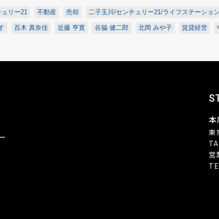
ュリー21
不動産
売却
二子玉川/センチュリー21/ライフステーショ
す
百木 真奈佳
近藤 亨寛
谷脇 健二郎
北岡 みや子
賃貸経営
S
本
東
ー
TA
営
TE