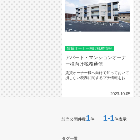
賃貸オーナー向け税務情報
アパート・マンションオーナ
ー様向け税務通信
賃貸オーナー様へ向けて知っておいて
損しない税務に関するプチ情報をお届
けしますＱ．サラリーマン大家で不...
2023-10-05
1
1-1
該当公開件数
件
件表示
タグ一覧