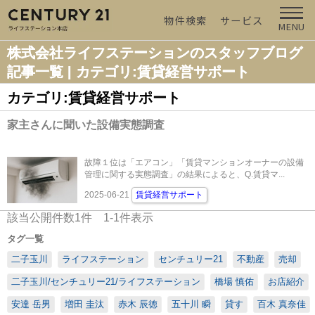
物件検索
サービス
MENU
株式会社ライフステーションのスタッフブログ
記事一覧 | カテゴリ:賃貸経営サポート
カテゴリ:賃貸経営サポート
家主さんに聞いた設備実態調査
故障１位は「エアコン」「賃貸マンションオーナーの設備
管理に関する実態調査」の結果によると、Q.賃貸マ...
2025-06-21
賃貸経営サポート
該当公開件数
1
件
1-1
件表示
タグ一覧
二子玉川
ライフステーション
センチュリー21
不動産
売却
二子玉川/センチュリー21/ライフステーション
橋場 慎佑
お店紹介
安達 岳男
増田 圭汰
赤木 辰徳
五十川 瞬
貸す
百木 真奈佳