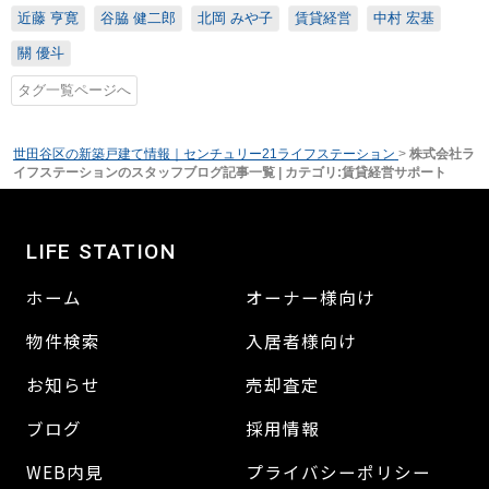
近藤 亨寛
谷脇 健二郎
北岡 みや子
賃貸経営
中村 宏基
關 優斗
タグ一覧ページへ
世田谷区の新築戸建て情報｜センチュリー21ライフステーション
>
株式会社ラ
イフステーションのスタッフブログ記事一覧 | カテゴリ:賃貸経営サポート
LIFE STATION
ホーム
オーナー様向け
物件検索
入居者様向け
お知らせ
売却査定
ブログ
採用情報
WEB内見
プライバシーポリシー