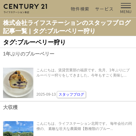
物件検索
サービス
MENU
株式会社ライフステーションのスタッフブログ
記事一覧 | タグ:ブルーベリー狩り
タグ:ブルーベリー狩り
1年ぶりのブルーベリー
こんにちは。賃貸営業部の福原です。先月、1年ぶりにブ
ルーベリー狩りをしてきました。今年もすごく美味し...
2025-09-13
スタッフブログ
大収穫
こんにちは、ライフステーション北岡です。 毎年会社の同
僚の、 素敵な壮大な農園畑【数種類のブルー...