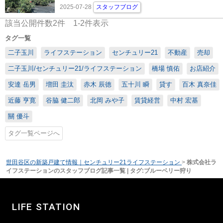
2025-07-28
スタッフブログ
該当公開件数
2
件
1-2
件表示
タグ一覧
二子玉川
ライフステーション
センチュリー21
不動産
売却
二子玉川/センチュリー21/ライフステーション
橋場 慎佑
お店紹介
安達 岳男
増田 圭汰
赤木 辰徳
五十川 瞬
貸す
百木 真奈佳
近藤 亨寛
谷脇 健二郎
北岡 みや子
賃貸経営
中村 宏基
關 優斗
タグ一覧ページへ
世田谷区の新築戸建て情報｜センチュリー21ライフステーション
>
株式会社ラ
イフステーションのスタッフブログ記事一覧 | タグ:ブルーベリー狩り
LIFE STATION