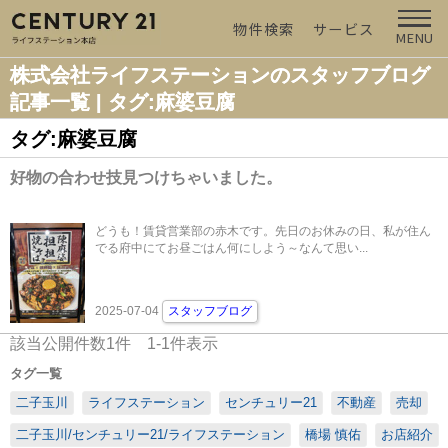
物件検索
サービス
MENU
株式会社ライフステーションのスタッフブログ
記事一覧 | タグ:麻婆豆腐
タグ:麻婆豆腐
好物の合わせ技見つけちゃいました。
どうも！賃貸営業部の赤木です。先日のお休みの日、私が住ん
でる府中にてお昼ごはん何にしよう～なんて思い...
2025-07-04
スタッフブログ
該当公開件数
1
件
1-1
件表示
タグ一覧
二子玉川
ライフステーション
センチュリー21
不動産
売却
二子玉川/センチュリー21/ライフステーション
橋場 慎佑
お店紹介