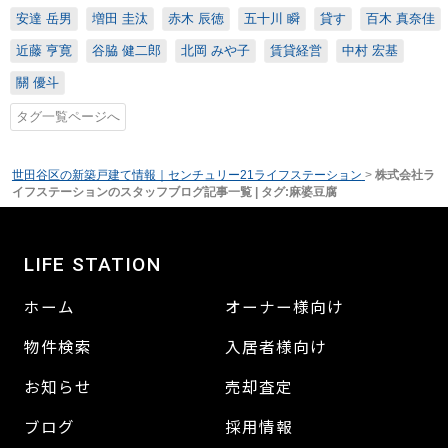
安達 岳男
増田 圭汰
赤木 辰徳
五十川 瞬
貸す
百木 真奈佳
近藤 亨寛
谷脇 健二郎
北岡 みや子
賃貸経営
中村 宏基
關 優斗
タグ一覧ページへ
世田谷区の新築戸建て情報｜センチュリー21ライフステーション
>
株式会社ラ
イフステーションのスタッフブログ記事一覧 | タグ:麻婆豆腐
LIFE STATION
ホーム
オーナー様向け
物件検索
入居者様向け
お知らせ
売却査定
ブログ
採用情報