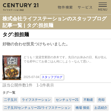
物件検索
サービス
MENU
株式会社ライフステーションのスタッフブログ
記事一覧 | タグ:担担麺
タグ:担担麺
好物の合わせ技見つけちゃいました。
どうも！賃貸営業部の赤木です。先日のお休みの日、私が住ん
でる府中にてお昼ごはん何にしよう～なんて思い...
2025-07-04
スタッフブログ
該当公開件数
1
件
1-1
件表示
タグ一覧
二子玉川
ライフステーション
センチュリー21
不動産
売却
二子玉川/センチュリー21/ライフステーション
橋場 慎佑
お店紹介