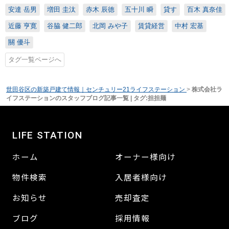
安達 岳男
増田 圭汰
赤木 辰徳
五十川 瞬
貸す
百木 真奈佳
近藤 亨寛
谷脇 健二郎
北岡 みや子
賃貸経営
中村 宏基
關 優斗
タグ一覧ページへ
世田谷区の新築戸建て情報｜センチュリー21ライフステーション
>
株式会社ラ
イフステーションのスタッフブログ記事一覧 | タグ:担担麺
LIFE STATION
ホーム
オーナー様向け
物件検索
入居者様向け
お知らせ
売却査定
ブログ
採用情報